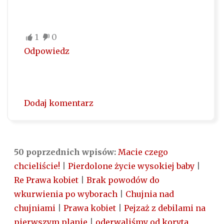
1
0
Odpowiedz
Dodaj komentarz
50 poprzednich wpisów:
Macie czego
chcieliście!
|
Pierdolone życie wysokiej baby
|
Re Prawa kobiet
|
Brak powodów do
wkurwienia po wyborach
|
Chujnia nad
chujniami
|
Prawa kobiet
|
Pejzaż z debilami na
pierwszym planie
|
oderwaliśmy od koryta