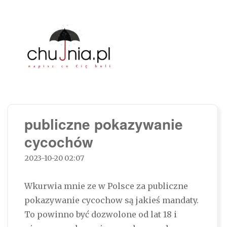
Chujnia.pl – napisz co Cię boli…
publiczne pokazywanie
cycochów
2023-10-20 02:07
Wkurwia mnie ze w Polsce za publiczne
pokazywanie cycochow są jakieś mandaty.
To powinno być dozwolone od lat 18 i