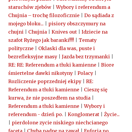
staruchów zjebów
|
Wybory i referendum a
Chujnia – trochę filozoficznie
|
Do sądiada z
mojego bloku...
|
pisiory obszczymury na
chujni
|
Chujnia
|
Knives out
|
Idziecie na
szafot Ryżego jak baranki!!!!
|
Tematy
polityczne
|
Oklaski dla was, puste i
bezrefleksyjne masy
|
Jazda bez trzymanki
|
RE: RE: Referendum a tłuki kamienne
|
Biore
śmiertelne dawki nikotyny
|
Polacy
|
Rozliczenie poprzedniej ekipy
|
RE:
Referendum a tłuki kamienne
|
Cieszę się
kurwa, że nie poszedłem na studia
|
Referendum a tłuki kamienne
|
Wybory i
referendum - dzień po.
|
Konglomerat
|
Życie...
|
pierdolone zycie niskiego niechcianego
faceta
|
Chyba padnę na zawał
|
Euforia po