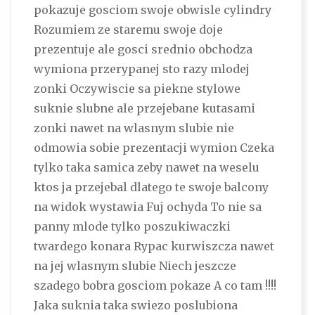
pokazuje gosciom swoje obwisle cylindry
Rozumiem ze staremu swoje doje
prezentuje ale gosci srednio obchodza
wymiona przerypanej sto razy mlodej
zonki Oczywiscie sa piekne stylowe
suknie slubne ale przejebane kutasami
zonki nawet na wlasnym slubie nie
odmowia sobie prezentacji wymion Czeka
tylko taka samica zeby nawet na weselu
ktos ja przejebal dlatego te swoje balcony
na widok wystawia Fuj ochyda To nie sa
panny mlode tylko poszukiwaczki
twardego konara Rypac kurwiszcza nawet
na jej wlasnym slubie Niech jeszcze
szadego bobra gosciom pokaze A co tam !!!!
Jaka suknia taka swiezo poslubiona