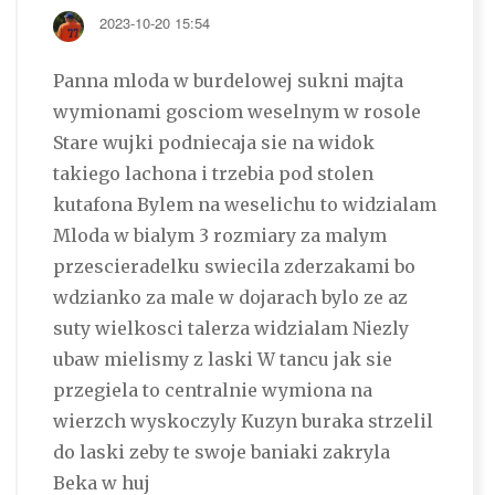
2023-10-20 15:54
Panna mloda w burdelowej sukni majta
wymionami gosciom weselnym w rosole
Stare wujki podniecaja sie na widok
takiego lachona i trzebia pod stolen
kutafona Bylem na weselichu to widzialam
Mloda w bialym 3 rozmiary za malym
przescieradelku swiecila zderzakami bo
wdzianko za male w dojarach bylo ze az
suty wielkosci talerza widzialam Niezly
ubaw mielismy z laski W tancu jak sie
przegiela to centralnie wymiona na
wierzch wyskoczyly Kuzyn buraka strzelil
do laski zeby te swoje baniaki zakryla
Beka w huj