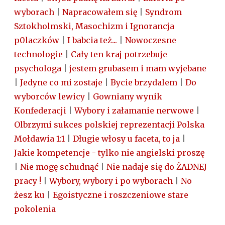
wyborach
|
Napracowałem się
|
Syndrom
Sztokholmski, Masochizm i Ignorancja
p0laczków
|
I babcia też...
|
Nowoczesne
technologie
|
Cały ten kraj potrzebuje
psychologa
|
jestem grubasem i mam wyjebane
|
Jedyne co mi zostaje
|
Bycie brzydalem
|
Do
wyborców lewicy
|
Gowniany wynik
Konfederacji
|
Wybory i załamanie nerwowe
|
Olbrzymi sukces polskiej reprezentacji Polska
Mołdawia 1:1
|
Długie włosy u faceta, to ja
|
Jakie kompetencje - tylko nie angielski proszę
|
Nie mogę schudnąć
|
Nie nadaje się do ŻADNEJ
pracy !
|
Wybory, wybory i po wyborach
|
No
żesz ku
|
Egoistyczne i roszczeniowe stare
pokolenia