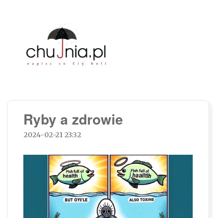
Chujnia.pl – napisz co Cię boli…
Ryby a zdrowie
2024-02-21 23:32