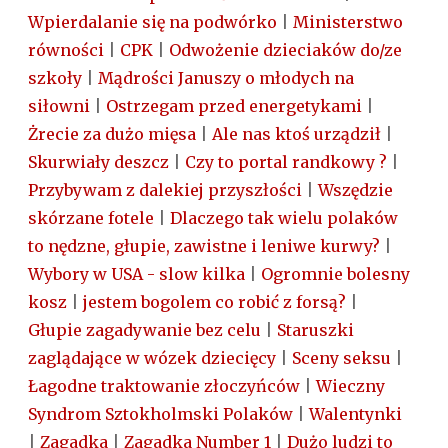
Wpierdalanie się na podwórko
|
Ministerstwo
równości
|
CPK
|
Odwożenie dzieciaków do/ze
szkoły
|
Mądrości Januszy o młodych na
siłowni
|
Ostrzegam przed energetykami
|
Żrecie za dużo mięsa
|
Ale nas ktoś urządził
|
Skurwiały deszcz
|
Czy to portal randkowy ?
|
Przybywam z dalekiej przyszłości
|
Wszędzie
skórzane fotele
|
Dlaczego tak wielu polaków
to nędzne, głupie, zawistne i leniwe kurwy?
|
Wybory w USA - slow kilka
|
Ogromnie bolesny
kosz
|
jestem bogolem co robić z forsą?
|
Głupie zagadywanie bez celu
|
Staruszki
zaglądające w wózek dziecięcy
|
Sceny seksu
|
Łagodne traktowanie złoczyńców
|
Wieczny
Syndrom Sztokholmski Polaków
|
Walentynki
|
Zagadka
|
Zagadka Number 1
|
Dużo ludzi to