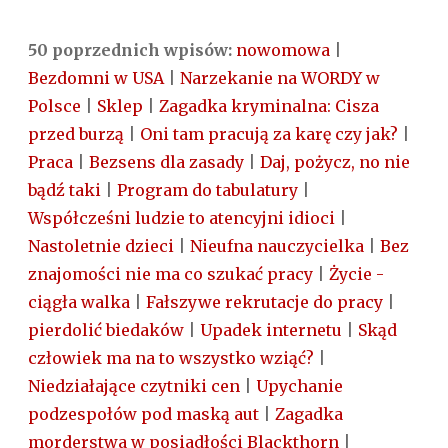
50 poprzednich wpisów:
nowomowa
|
Bezdomni w USA
|
Narzekanie na WORDY w
Polsce
|
Sklep
|
Zagadka kryminalna: Cisza
przed burzą
|
Oni tam pracują za karę czy jak?
|
Praca
|
Bezsens dla zasady
|
Daj, pożycz, no nie
bądź taki
|
Program do tabulatury
|
Współcześni ludzie to atencyjni idioci
|
Nastoletnie dzieci
|
Nieufna nauczycielka
|
Bez
znajomości nie ma co szukać pracy
|
Życie -
ciągła walka
|
Fałszywe rekrutacje do pracy
|
pierdolić biedaków
|
Upadek internetu
|
Skąd
człowiek ma na to wszystko wziąć?
|
Niedziałające czytniki cen
|
Upychanie
podzespołów pod maską aut
|
Zagadka
morderstwa w posiadłości Blackthorn
|