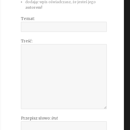
dodając wpis oświadczasz, że jesteś jego
autorem!
Temat:
Treść:
Przepisz słowo:
śrut