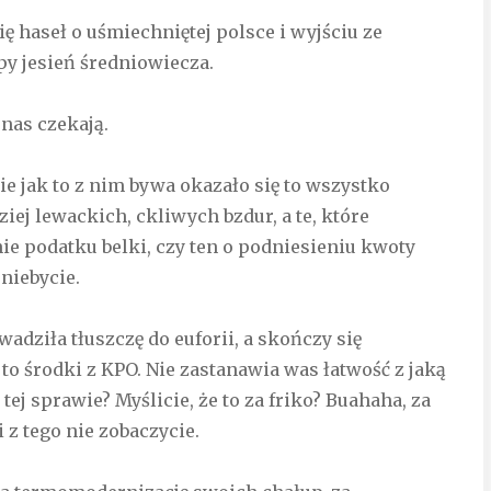
ę haseł o uśmiechniętej polsce i wyjściu ze
py jesień średniowiecza.
nas czekają.
ie jak to z nim bywa okazało się to wszystko
iej lewackich, ckliwych bzdur, a te, które
ie podatku belki, czy ten o podniesieniu kwoty
niebycie.
adziła tłuszczę do euforii, a skończy się
o środki z KPO. Nie zastanawia was łatwość z jaką
ej sprawie? Myślicie, że to za friko? Buahaha, za
 z tego nie zobaczycie.