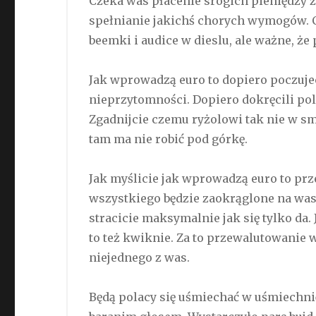
Czeka was płacenie srogich pieniędzy 
spełnianie jakichś chorych wymogów. C
beemki i audice w dieslu, ale ważne, że
Jak wprowadzą euro to dopiero poczuje
nieprzytomności. Dopiero dokręcili po
Zgadnijcie czemu ryżolowi tak nie w s
tam ma nie robić pod górkę.
Jak myślicie jak wprowadzą euro to pr
wszystkiego będzie zaokrąglone na waszą
stracicie maksymalnie jak się tylko da.
to też kwiknie. Za to przewalutowanie 
niejednego z was.
Będą polacy się uśmiechać w uśmiechnię