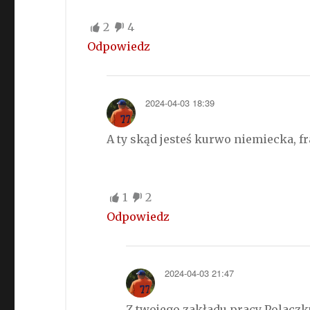
2
4
Odpowiedz
2024-04-03 18:39
A ty skąd jesteś kurwo niemiecka, f
1
2
Odpowiedz
2024-04-03 21:47
Z twojego zakładu pracy Polaczk