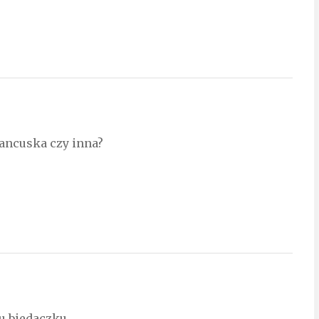
rancuska czy inna?
u biedaczku.