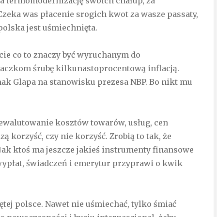
za termomodernizację swoich chałup, za
zeka was płacenie srogich kwot za wasze passaty,
 polska jest uśmiechnięta.
cie co to znaczy być wyruchanym do
laczkom śrubę kilkunastoprocentową inflacją.
mak Glapa na stanowisku prezesa NBP. Bo nikt mu
zewalutowanie kosztów towarów, usług, cen
 korzyść, czy nie korzyść. Zrobią to tak, że
 Jak ktoś ma jeszcze jakieś instrumenty finansowe
wypłat, świadczeń i emerytur przyprawi o kwik
tej polsce. Nawet nie uśmiechać, tylko śmiać