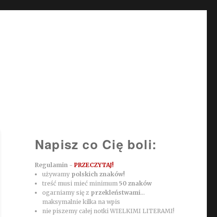
Napisz co Cię boli:
Regulamin -
PRZECZYTAJ!
używamy
polskich znaków!
treść musi mieć minimum
50 znaków
ogarniamy się z
przekleństwami
...
maksymalnie kilka na wpis
nie piszemy całej notki WIELKIMI LITERAMI!