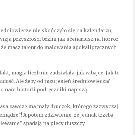
średniowiecze nie skończyło się na kalendarzu,
 wizja przyszłości brzmi jak scenariusz na horror
, że masz talent do malowania apokaliptycznych
kt, magia liczb nie zadziałała, jak w bajce. Jak to
adość. Ale żeby od razu jesień średniowiecza?
co nam historii podręczniki napiszą.
kasa zawsze ma mały druczek, którego zazwyczaj
eniądze”! A potem zdziwienie, że jednak trzeba
ziewanie” spadają na plecy tłuszczy.