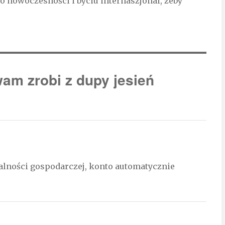
o nowoczesności i byciu internaszjonal, żeby
am zrobi z dupy jesień
ałalności gospodarczej, konto automatycznie