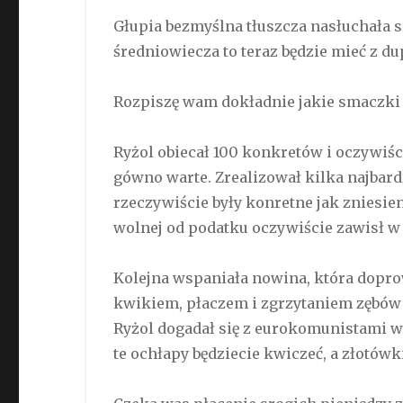
Głupia bezmyślna tłuszcza nasłuchała si
średniowiecza to teraz będzie mieć z du
Rozpiszę wam dokładnie jakie smaczki 
Ryżol obiecał 100 konkretów i oczywiśc
gówno warte. Zrealizował kilka najbardz
rzeczywiście były konretne jak zniesien
wolnej od podatku oczywiście zawisł w 
Kolejna wspaniała nowina, która doprow
kwikiem, płaczem i zgrzytaniem zębów t
Ryżol dogadał się z eurokomunistami w t
te ochłapy będziecie kwiczeć, a złotówki