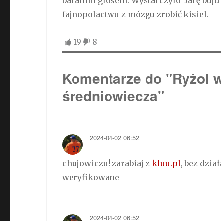
baranim głosem. Wystarczyło parę bujd 
fajnopolactwu z mózgu zrobić kisiel.
19
8
Komentarze do "Ryżol w
średniowiecza"
2024-04-02 06:52
chujowiczu! zarabiaj z
kluu.pl
, bez dzi
weryfikowane
2024-04-02 06:52