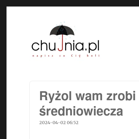
Chujnia.pl – napisz co Cię
Ryżol wam zrobi 
średniowiecza
2024-04-02 06:52