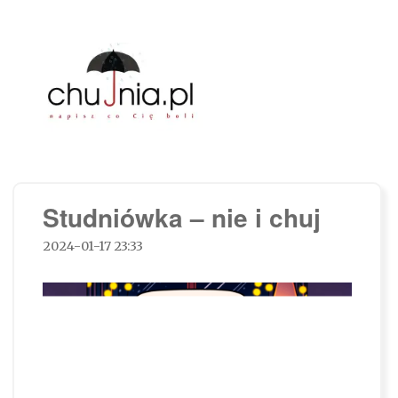
Chujnia.pl – napisz co Cię boli…
Studniówka – nie i chuj
2024-01-17 23:33