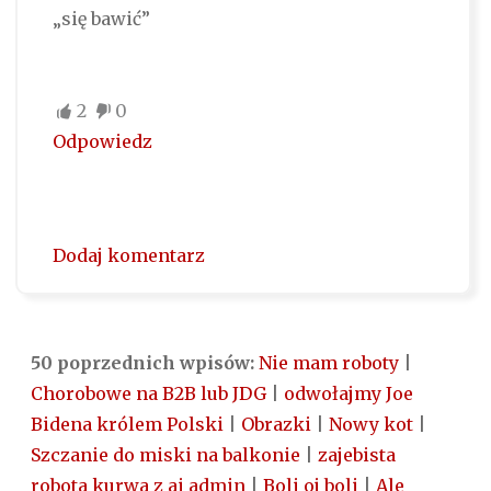
„się bawić”
2
0
Odpowiedz
Dodaj komentarz
50 poprzednich wpisów:
Nie mam roboty
|
Chorobowe na B2B lub JDG
|
odwołajmy Joe
Bidena królem Polski
|
Obrazki
|
Nowy kot
|
Szczanie do miski na balkonie
|
zajebista
robota kurwa z ai admin
|
Boli oj boli
|
Ale