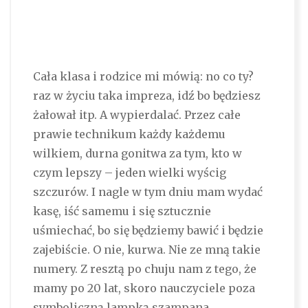
Cała klasa i rodzice mi mówią: no co ty?
raz w życiu taka impreza, idź bo będziesz
żałował itp. A wypierdalać. Przez całe
prawie technikum każdy każdemu
wilkiem, durna gonitwa za tym, kto w
czym lepszy – jeden wielki wyścig
szczurów. I nagle w tym dniu mam wydać
kasę, iść samemu i się sztucznie
uśmiechać, bo się będziemy bawić i będzie
zajebiście. O nie, kurwa. Nie ze mną takie
numery. Z resztą po chuju nam z tego, że
mamy po 20 lat, skoro nauczyciele poza
symboliczną lampką szampana