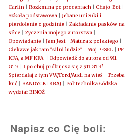
Carlin
|
Rozkmina po procentach
|
Chujo-Bot
|
Szkoła podstawowa
|
Jebane unieuki i
pierdolenie o godzinie
|
Zakładanie pasków na
siłce
|
Życzenia mojego autorstwa
|
Opowiadanie
|
Jam Jest
|
Matura z polskiego
|
Ciekawe jak tam "silni ludzie"
|
Moj PESEL
|
PF
KFA, a MF KFA.
|
Odpowiedź do autora od 911
GT3
|
I po chuj próbujesz się z 911 GT3?
Spierdalaj z tym VW/Ford/Audi na wieś
|
Trzeba
kuć
|
BANDYCKI KRAJ
|
Politechnika Łódzka
wydział BINOŻ
Napisz co Cię boli: