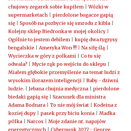
chujowy zegarek sobie kupiłem
|
Wózki w
supermarketach
|
pierdolone bogacze gapią
się
|
Sposób na pozbycie się smrodu z kibla
|
Kolejny sklep Biedronka w mojej okolicy
|
Ogólnie to jestem debilem
|
kupię dwa tygrysy
bengalskie
|
Ameryka Won !!!
|
Na siłę ślą
|
Wycieczka w góry z polkami
|
Co tu się
odwala?
|
Mycie rąk po wejściu do sklepu
|
Miałem głębokie przemyślenie na temat ludzi z
wysokim ilorazem inteligencji
|
Baby - dziwni
ludzie.
|
Jebana chujnia medyczna
|
pierdolone
biedaki gapią się
|
Szacunek dla ministra
Adama Bodnara
|
To nie mój świat
|
Kodeina z
koziej dupy
|
pasek przy biciu konia
|
Madka
p0lka
|
Narcos
|
Moje zdanie nt. napojów
energetycznych
|
Cyberpunk 2077 - George