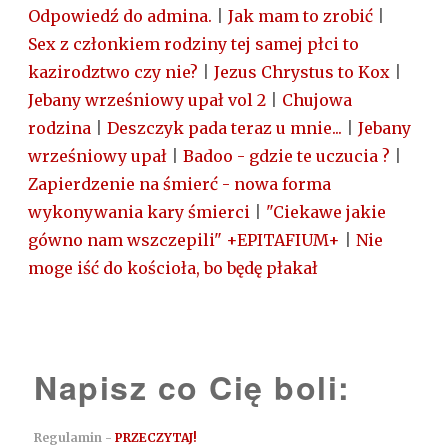
Odpowiedź do admina.
|
Jak mam to zrobić
|
Sex z członkiem rodziny tej samej płci to
kazirodztwo czy nie?
|
Jezus Chrystus to Kox
|
Jebany wrześniowy upał vol 2
|
Chujowa
rodzina
|
Deszczyk pada teraz u mnie...
|
Jebany
wrześniowy upał
|
Badoo - gdzie te uczucia ?
|
Zapierdzenie na śmierć - nowa forma
wykonywania kary śmierci
|
"Ciekawe jakie
gówno nam wszczepili" +EPITAFIUM+
|
Nie
moge iść do kościoła, bo będę płakał
Napisz co Cię boli:
Regulamin -
PRZECZYTAJ!