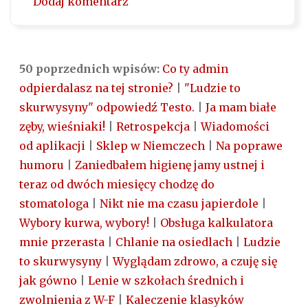
Dodaj komentarz
50 poprzednich wpisów:
Co ty admin
odpierdalasz na tej stronie?
|
"Ludzie to
skurwysyny" odpowiedź Testo.
|
Ja mam białe
zęby, wieśniaki!
|
Retrospekcja
|
Wiadomości
od aplikacji
|
Sklep w Niemczech
|
Na poprawe
humoru
|
Zaniedbałem higienę jamy ustnej i
teraz od dwóch miesięcy chodzę do
stomatologa
|
Nikt nie ma czasu japierdole
|
Wybory kurwa, wybory!
|
Obsługa kalkulatora
mnie przerasta
|
Chlanie na osiedlach
|
Ludzie
to skurwysyny
|
Wyglądam zdrowo, a czuję się
jak gówno
|
Lenie w szkołach średnich i
zwolnienia z W-F
|
Kaleczenie klasyków