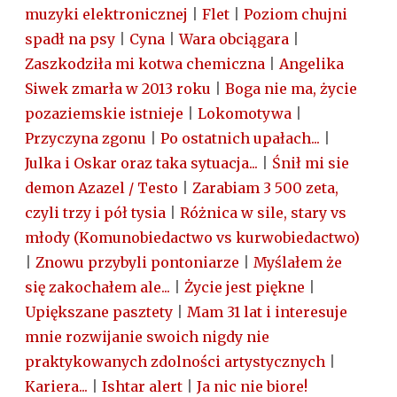
muzyki elektronicznej
|
Flet
|
Poziom chujni
spadł na psy
|
Cyna
|
Wara obciągara
|
Zaszkodziła mi kotwa chemiczna
|
Angelika
Siwek zmarła w 2013 roku
|
Boga nie ma, życie
pozaziemskie istnieje
|
Lokomotywa
|
Przyczyna zgonu
|
Po ostatnich upałach...
|
Julka i Oskar oraz taka sytuacja...
|
Śnił mi sie
demon Azazel / Testo
|
Zarabiam 3 500 zeta,
czyli trzy i pół tysia
|
Różnica w sile, stary vs
młody (Komunobiedactwo vs kurwobiedactwo)
|
Znowu przybyli pontoniarze
|
Myślałem że
się zakochałem ale...
|
Życie jest piękne
|
Upiększane pasztety
|
Mam 31 lat i interesuje
mnie rozwijanie swoich nigdy nie
praktykowanych zdolności artystycznych
|
Kariera...
|
Ishtar alert
|
Ja nic nie biore!