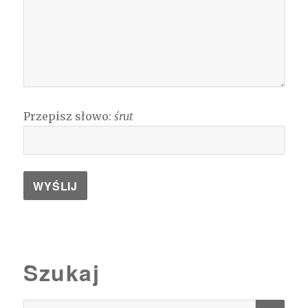
Przepisz słowo:
śrut
Szukaj
SZU