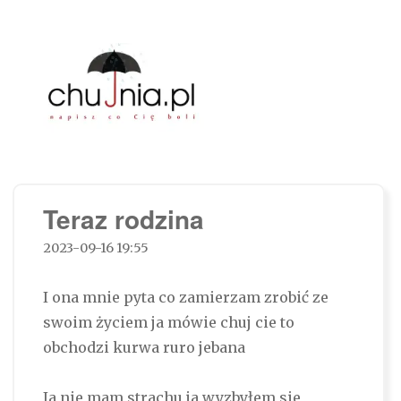
Chujnia.pl – napisz co Cię boli…
Teraz rodzina
2023-09-16 19:55
I ona mnie pyta co zamierzam zrobić ze
swoim życiem ja mówie chuj cie to
obchodzi kurwa ruro jebana
Ja nie mam strachu ja wyzbyłem sie