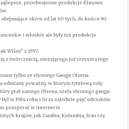
najlepsze, przedwojenne produkcje filmowe.
ów.
 obejmujące okres od lat 60-tych, do końca 90-
ancuskie i włoskie ale były też produkcje
ak Wiśni” z 1997.
ę z twórczością, nieżyjącego już reżysera tego
znane tylko ze słynnego Gangu Olsena.
la odmiany poważny, w którym tytułową rolę
który grał samego Olsena, szefa słynnego gangu.
 był w 1984 roku i liczy zaledwie pięć odcinków.
u poszperać w internecie.
stych krajów, jak Zambia, Kolumbia, Iran czy