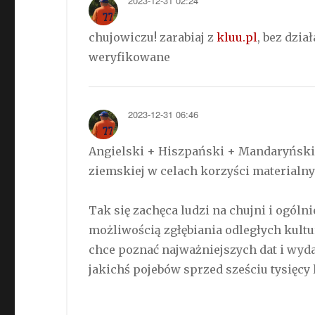
2023-12-31 02:24
chujowiczu! zarabiaj z
kluu.pl
, bez dzi
weryfikowane
2023-12-31 06:46
Angielski + Hiszpański + Mandaryński 
ziemskiej w celach korzyści materialny
Tak się zachęca ludzi na chujni i ogóln
możliwością zgłębiania odległych kultu
chce poznać najważniejszych dat i wyda
jakichś pojebów sprzed sześciu tysięcy 