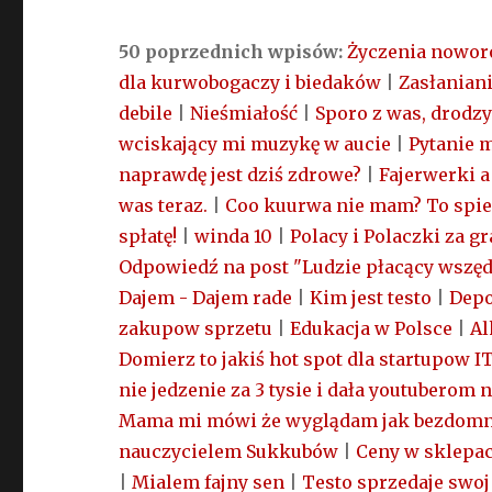
50 poprzednich wpisów:
Życzenia nowor
dla kurwobogaczy i biedaków
|
Zasłaniani
debile
|
Nieśmiałość
|
Sporo z was, drodz
wciskający mi muzykę w aucie
|
Pytanie 
naprawdę jest dziś zdrowe?
|
Fajerwerki a
was teraz.
|
Coo kuurwa nie mam? To spier
spłatę!
|
winda 10
|
Polacy i Polaczki za gr
Odpowiedź na post "Ludzie płacący wszędz
Dajem - Dajem rade
|
Kim jest testo
|
Depo
zakupow sprzetu
|
Edukacja w Polsce
|
Al
Domierz to jakiś hot spot dla startupow I
nie jedzenie za 3 tysie i dała youtuberom n
Mama mi mówi że wyglądam jak bezdom
nauczycielem Sukkubów
|
Ceny w sklepa
|
Mialem fajny sen
|
Testo sprzedaje swoj