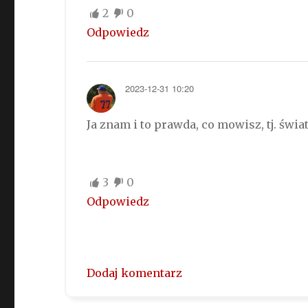
2
0
Odpowiedz
2023-12-31 10:20
Ja znam i to prawda, co mowisz, tj. świa
3
0
Odpowiedz
Dodaj komentarz