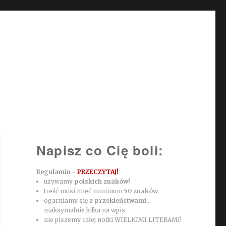
Napisz co Cię boli:
Regulamin -
PRZECZYTAJ!
używamy
polskich znaków!
treść musi mieć minimum
50 znaków
ogarniamy się z
przekleństwami
...
maksymalnie kilka na wpis
nie piszemy całej notki WIELKIMI LITERAMI!