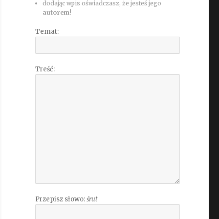
dodając wpis oświadczasz, że jesteś jego
autorem!
Temat:
Treść:
Przepisz słowo:
śrut