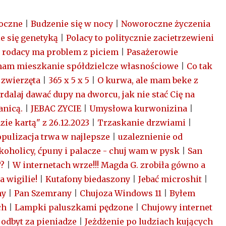
oczne
|
Budzenie się w nocy
|
Noworoczne życzenia
e się genetyką
|
Polacy to politycznie zacietrzewieni
y rodacy ma problem z piciem
|
Pasażerowie
mam mieszkanie spółdzielcze własnościowe
|
Co tak
 zwierzęta
|
365 x 5 x 5
|
O kurwa, ale mam beke z
dalaj dawać dupy na dworcu, jak nie stać Cię na
anicą.
|
JEBAC ZYCIE
|
Umysłowa kurwonizina
|
ie kartą" z 26.12.2023
|
Trzaskanie drzwiami
|
pulizacja trwa w najlepsze
|
uzaleznienie od
koholicy, ćpuny i palacze - chuj wam w pysk
|
San
T?
|
W internetach wrze!!! Magda G. zrobiła gówno a
a wigilie!
|
Kutafony biedaszony
|
Jebać microshit
|
ny
|
Pan Szemrany
|
Chujoza Windows 11
|
Byłem
ch
|
Lampki paluszkami pędzone
|
Chujowy internet
 odbyt za pieniadze
|
Jeżdżenie po ludziach kujących