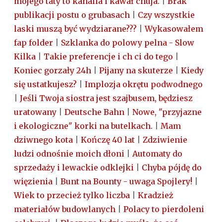
mojego taty to kanalia i kawał chuja.
|
Brak
publikacji postu o grubasach
|
Czy wszystkie
laski muszą być wydziarane???
|
Wykasowałem
fap folder
|
Szklanka do polowy pelna - Slow
Kilka
|
Takie preferencje i ch ci do tego
|
Koniec gorzały 24h
|
Pijany na skuterze
|
Kiedy
się ustatkujesz?
|
Implozja okrętu podwodnego
|
Jeśli Twoja siostra jest szajbusem, będziesz
uratowany
|
Deutsche Bahn
|
Nowe, "przyjazne
i ekologiczne" korki na butelkach.
|
Mam
dziwnego kota
|
Kończę 40 lat
|
Zdziwienie
ludzi odnośnie moich dłoni
|
Automaty do
sprzedaży i lewackie odklejki
|
Chyba pójdę do
więzienia
|
Bunt na Bounty - uwaga Spojlery!
|
Wiek to przecież tylko liczba
|
Kradzież
materiałów budowlanych
|
Polacy to pierdoleni