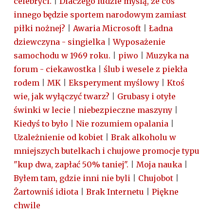
celebryci.
|
Dlaczego ludzie myślą, że coś
innego będzie sportem narodowym zamiast
piłki nożnej?
|
Awaria Microsoft
|
Ładna
dziewczyna - singielka
|
Wyposażenie
samochodu w 1969 roku.
|
piwo
|
Muzyka na
forum - ciekawostka
|
ślub i wesele z piekła
rodem
|
MK
|
Eksperyment myślowy
|
Ktoś
wie, jak wyłączyć twarz?
|
Grubasy i otyłe
świnki w lecie
|
niebezpieczne maszyny
|
Kiedyś to było
|
Nie rozumiem opalania
|
Uzależnienie od kobiet
|
Brak alkoholu w
mniejszych butelkach i chujowe promocje typu
"kup dwa, zapłać 50% taniej".
|
Moja nauka
|
Byłem tam, gdzie inni nie byli
|
Chujobot
|
Żartowniś idiota
|
Brak Internetu
|
Piękne
chwile