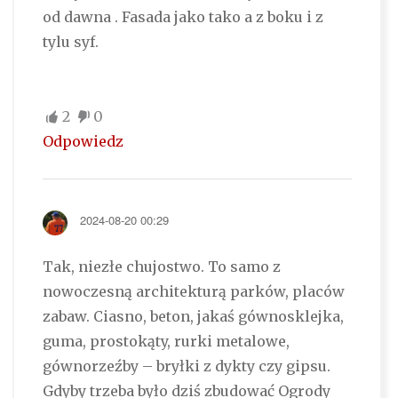
od dawna . Fasada jako tako a z boku i z
tylu syf.
2
0
Odpowiedz
2024-08-20 00:29
Tak, niezłe chujostwo. To samo z
nowoczesną architekturą parków, placów
zabaw. Ciasno, beton, jakaś gównosklejka,
guma, prostokąty, rurki metalowe,
gównorzeźby – bryłki z dykty czy gipsu.
Gdyby trzeba było dziś zbudować Ogrody