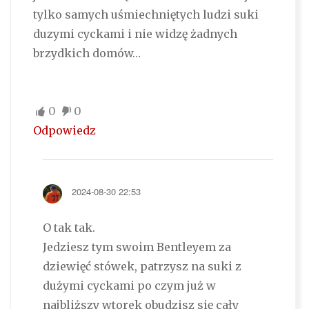
tylko samych uśmiechniętych ludzi suki
duzymi cyckami i nie widzę żadnych
brzydkich domów…
0
0
Odpowiedz
2024-08-30 22:53
O tak tak.
Jedziesz tym swoim Bentleyem za
dziewięć stówek, patrzysz na suki z
dużymi cyckami po czym już w
najbliższy wtorek obudzisz się cały