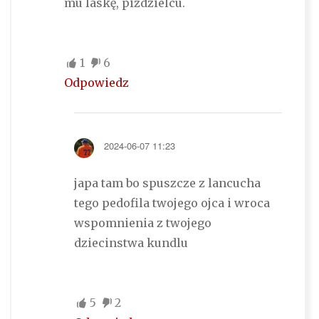
mu laskę, piździelcu.
1
6
Odpowiedz
2024-06-07 11:23
japa tam bo spuszcze z lancucha
tego pedofila twojego ojca i wroca
wspomnienia z twojego
dziecinstwa kundlu
5
2