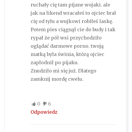
ruchały cię tam pijane wojaki. ale
jak na łikend wracałeś to ojciec brał
cię od tyłu a wujkowi robiłeś laskę.
Potem pies ciągnął cie do budy i tak
rypał że pół wsi przychodziło
oglądać darmowe porno. twoją
matką była świnia, którą ojciec
zapłodnił po pijaku.
Znudziło mi się już. Dlatego
zamknij mordę cwelu.
0
6
Odpowiedz