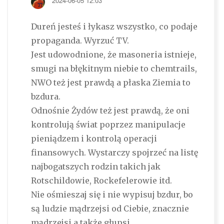
2024-06-05 12:03
Dureń jesteś i łykasz wszystko, co podaje
propaganda. Wyrzuć TV.
Jest udowodnione, że masoneria istnieje,
smugi na błękitnym niebie to chemtrails,
NWO też jest prawdą a płaska Ziemia to
bzdura.
Odnośnie Żydów też jest prawdą, że oni
kontrolują świat poprzez manipulacje
pieniądzem i kontrolą operacji
finansowych. Wystarczy spojrzeć na listę
najbogatszych rodzin takich jak
Rotschildowie, Rockefelerowie itd.
Nie ośmieszaj się i nie wypisuj bzdur, bo
są ludzie mądrzejsi od Ciebie, znacznie
mądrzejsi a także głupsi.