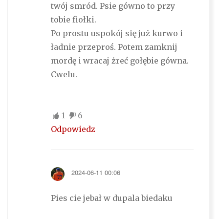
twój smród. Psie gówno to przy
tobie fiołki.
Po prostu uspokój się już kurwo i
ładnie przeproś. Potem zamknij
mordę i wracaj żreć gołębie gówna.
Cwelu.
1
6
Odpowiedz
2024-06-11 00:06
Pies cie jebał w dupala biedaku