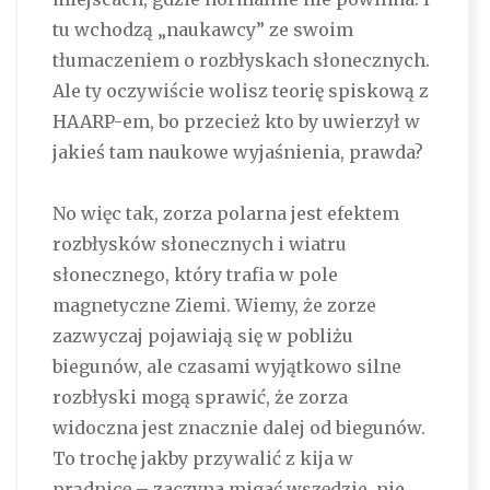
tu wchodzą „naukawcy” ze swoim
tłumaczeniem o rozbłyskach słonecznych.
Ale ty oczywiście wolisz teorię spiskową z
HAARP-em, bo przecież kto by uwierzył w
jakieś tam naukowe wyjaśnienia, prawda?
No więc tak, zorza polarna jest efektem
rozbłysków słonecznych i wiatru
słonecznego, który trafia w pole
magnetyczne Ziemi. Wiemy, że zorze
zazwyczaj pojawiają się w pobliżu
biegunów, ale czasami wyjątkowo silne
rozbłyski mogą sprawić, że zorza
widoczna jest znacznie dalej od biegunów.
To trochę jakby przywalić z kija w
prądnicę – zaczyna migać wszędzie, nie