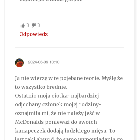
3
3
Odpowiedz
2024-06-09 13:10
Ja nie wierzę w te pojebane teorie. Myślę że
to wszystko brednie.
Ostatnio moja ciotka- najbardziej
odjechany członek mojej rodziny-
oznajmiła mi, że nie należy jeść w
McDonalds ponieważ do swoich
kanapeczek dodają ludzkiego mięsa. To
jest taki absurd, że samo wypowiadanie go