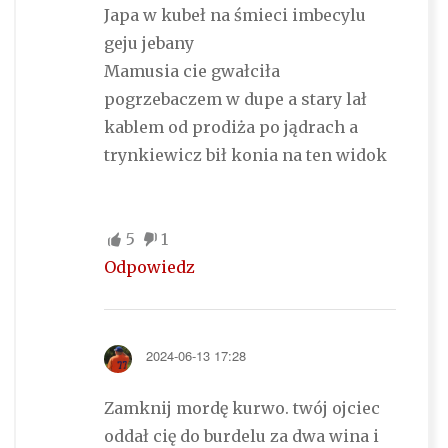
Japa w kubeł na śmieci imbecylu
geju jebany
Mamusia cie gwałciła
pogrzebaczem w dupe a stary lał
kablem od prodiża po jądrach a
trynkiewicz bił konia na ten widok
5
1
Odpowiedz
2024-06-13 17:28
Zamknij mordę kurwo. twój ojciec
oddał cię do burdelu za dwa wina i