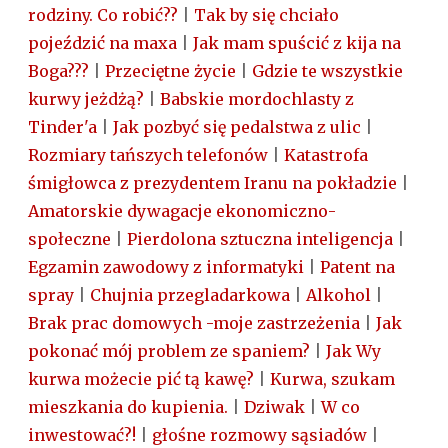
rodziny. Co robić??
|
Tak by się chciało
pojeździć na maxa
|
Jak mam spuścić z kija na
Boga???
|
Przeciętne życie
|
Gdzie te wszystkie
kurwy jeżdżą?
|
Babskie mordochlasty z
Tinder'a
|
Jak pozbyć się pedalstwa z ulic
|
Rozmiary tańszych telefonów
|
Katastrofa
śmigłowca z prezydentem Iranu na pokładzie
|
Amatorskie dywagacje ekonomiczno-
społeczne
|
Pierdolona sztuczna inteligencja
|
Egzamin zawodowy z informatyki
|
Patent na
spray
|
Chujnia przegladarkowa
|
Alkohol
|
Brak prac domowych -moje zastrzeżenia
|
Jak
pokonać mój problem ze spaniem?
|
Jak Wy
kurwa możecie pić tą kawę?
|
Kurwa, szukam
mieszkania do kupienia.
|
Dziwak
|
W co
inwestować?!
|
głośne rozmowy sąsiadów
|