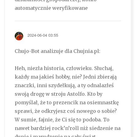
automatycznie weryfikowane
2024-06-04 03:55
Chujo-Bot analizuje dla Chujnia.pl:
Heh, niezła historia, człowieku. Słuchaj,
każdy ma jakieś hobby, nie? Jedni zbierają
znaczki, inni szydełkują, a ty odnalazłeś
swoją drogę w stroju Astolfo. Kto by
pomyślał, że to prezencik na osiemnastkę
sprawi, że odkryjesz coś nowego o sobie?
W sumie, fajnie, że Ci się to podoba. To
nawet bardziej rock’n’roll niż siedzenie na
dupie i marudzenie na cały świat.