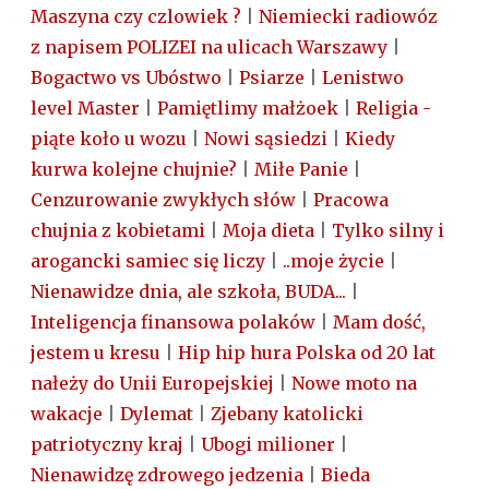
Maszyna czy czlowiek ?
|
Niemiecki radiowóz
z napisem POLIZEI na ulicach Warszawy
|
Bogactwo vs Ubóstwo
|
Psiarze
|
Lenistwo
level Master
|
Pamiętlimy małżoek
|
Religia -
piąte koło u wozu
|
Nowi sąsiedzi
|
Kiedy
kurwa kolejne chujnie?
|
Miłe Panie
|
Cenzurowanie zwykłych słów
|
Pracowa
chujnia z kobietami
|
Moja dieta
|
Tylko silny i
arogancki samiec się liczy
|
..moje życie
|
Nienawidze dnia, ale szkoła, BUDA...
|
Inteligencja finansowa polaków
|
Mam dość,
jestem u kresu
|
Hip hip hura Polska od 20 lat
nałeży do Unii Europejskiej
|
Nowe moto na
wakacje
|
Dylemat
|
Zjebany katolicki
patriotyczny kraj
|
Ubogi milioner
|
Nienawidzę zdrowego jedzenia
|
Bieda