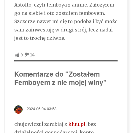
Astolfo, czyli femboya z anime. Założyłem
go na siebie i oto zostałem femboyem.
Szczerze nawet mi się to podoba i być może
sam zainwestuję w drugi strój, lecz nadal
jest to trochę dziwne.
5
14
Komentarze do "Zostałem
Femboyem z nie mojej winy"
2024-06-04 03:53
chujowiczu! zarabiaj z
kluu.pl
, bez
działalności gospodarczej, konto