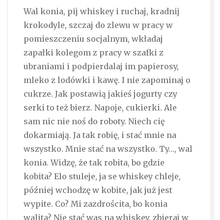
Wal konia, pij whiskey i ruchaj, kradnij
krokodyle, szczaj do zlewu w pracy w
pomieszczeniu socjalnym, wkładaj
zapałki kolegom z pracy w szafki z
ubraniami i podpierdalaj im papierosy,
mleko z lodówki i kawę. I nie zapominaj o
cukrze. Jak postawią jakieś jogurty czy
serki to też bierz. Napoje, cukierki. Ale
sam nic nie noś do roboty. Niech cię
dokarmiają. Ja tak robię, i stać mnie na
wszystko. Mnie stać na wszystko. Ty…, wal
konia. Widzę, że tak robita, bo gdzie
kobita? Elo stuleje, ja se whiskey chleje,
później wchodzę w kobite, jak już jest
wypite. Co? Mi zazdrościta, bo konia
walita? Nie stać was na whiskey, zbieraj w