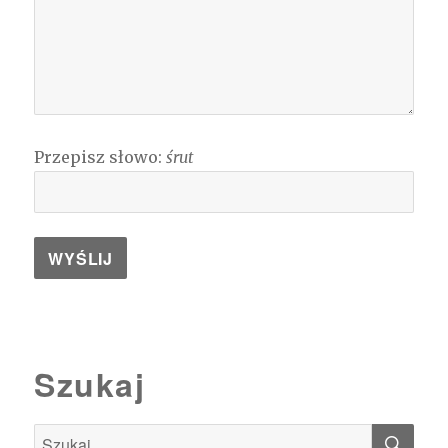
Przepisz słowo:
śrut
Szukaj
SZU
Szukaj: