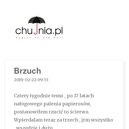
Chujnia.pl – napisz co Cię boli…
Brzuch
2019-02-22 09:53
Cztery tygodnie temu , po 17 latach
nałogowego palenia papierosów,
postanowiłem rzucić to ścierwo.
Wpierdalam teraz za trzech , jrm wszystko
, wszędzie i dużo.