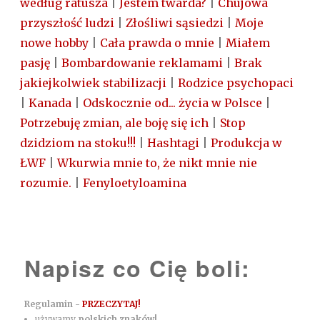
według ratusza
|
Jestem twarda?
|
Chujowa
przyszłość ludzi
|
Złośliwi sąsiedzi
|
Moje
nowe hobby
|
Cała prawda o mnie
|
Miałem
pasję
|
Bombardowanie reklamami
|
Brak
jakiejkolwiek stabilizacji
|
Rodzice psychopaci
|
Kanada
|
Odskocznie od... życia w Polsce
|
Potrzebuję zmian, ale boję się ich
|
Stop
dzidziom na stoku!!!
|
Hashtagi
|
Produkcja w
ŁWF
|
Wkurwia mnie to, że nikt mnie nie
rozumie.
|
Fenyloetyloamina
Napisz co Cię boli:
Regulamin -
PRZECZYTAJ!
używamy
polskich znaków!