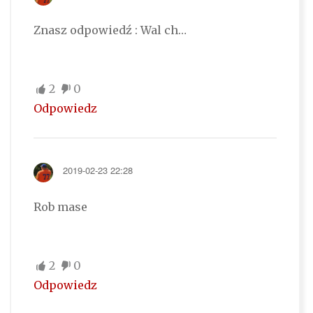
Znasz odpowiedź : Wal ch…
2
0
Odpowiedz
2019-02-23 22:28
Rob mase
2
0
Odpowiedz