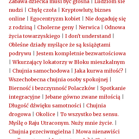
Zabawa dziecka musi być głośna
|
Ludziom sie
nudzi
|
Chylę czoła
|
Kryptowluty, biznes
online
|
Egocentryzm kobiet
|
Nie dogaduję się
z rodziną
|
Cholerne geny
|
Nerwica
|
Odnowa
życia towarzyskiego
|
I don't understand
|
Obleśne dziady myślące że są książętami
podrywu
|
Jestem kompletnie bezwartościowa
|
Wkurzający lokatorzy w Bloku mieszkalnym
|
Chujnia samochodowa
|
Jaka kurwa miłość?
|
Wszechobecna chujnia osoby spokojnej
|
Bierność i bezczynność Polaczków
|
Spotkanie
integracyjne
|
Jebane gówno zwane miłością
|
Długość dźwięku samotności
|
Chujnia
drogowa
|
Okolice
|
To wszystko bez sensu.
Myślę o Raju Utraconym. Nuży mnie życie.
|
Chujnia przeciwmgielna
|
Mowa nienawiści