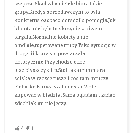
szepcze.Skad wlasciciele biora takie
grupy.Kiedys sprzedawczyni to byla
konkretna osobaco doradzila,pomogla.Jak
klienta nie bylo to skrzynie z piwem
targala.Normalne kobiety a nie
omdlale,tapetowane trupy.Taka sytuacja w
drogerii ktora sie powtarzala
notorycznie.Przychodze chce
tusz,blyszczyk itp.Stoi taka trumniara
sciska w raczce tusze i cos tam mruczy
cichutko.Kurwa szalu dostac.Wole
kupowac w biedzie .Sama ogladam i zaden
zdechlak mi nie jeczy.
4
1