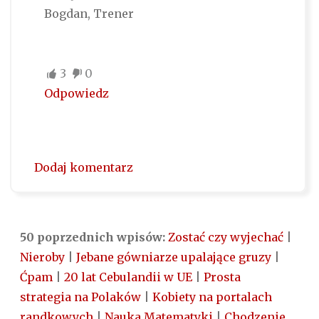
Bogdan, Trener
3
0
Odpowiedz
Dodaj komentarz
50 poprzednich wpisów:
Zostać czy wyjechać
|
Nieroby
|
Jebane gówniarze upalające gruzy
|
Ćpam
|
20 lat Cebulandii w UE
|
Prosta
strategia na Polaków
|
Kobiety na portalach
randkowych
|
Nauka Matematyki
|
Chodzenie