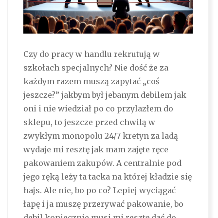
Czy do pracy w handlu rekrutują w
szkołach specjalnych? Nie dość że za
każdym razem muszą zapytać „coś
jeszcze?” jakbym był jebanym debilem jak
oni i nie wiedział po co przylazłem do
sklepu, to jeszcze przed chwilą w
zwykłym monopolu 24/7 kretyn za ladą
wydaje mi resztę jak mam zajęte ręce
pakowaniem zakupów. A centralnie pod
jego ręką leży ta tacka na której kładzie się
hajs. Ale nie, bo po co? Lepiej wyciągać
łapę i ja muszę przerywać pakowanie, bo
debil koniecznie musi mi resztę dać do