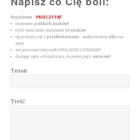
Napisz co Cię boli:
Regulamin -
PRZECZYTAJ!
używamy
polskich znaków!
treść musi mieć minimum
50 znaków
ogarniamy się z
przekleństwami
... maksymalnie kilka na
wpis
nie piszemy całej notki WIELKIMI LITERAMI!
dodając wpis oświadczasz, że jesteś jego
autorem!
Temat:
Treść: