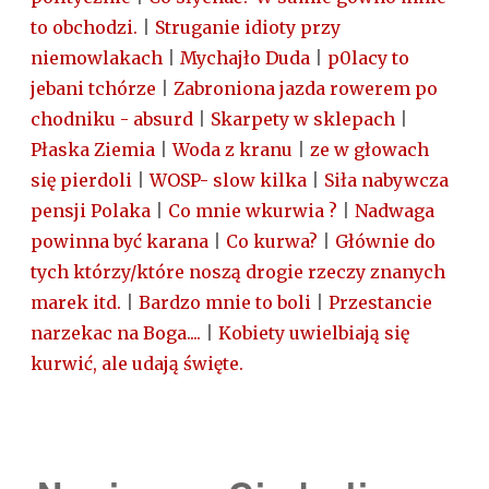
to obchodzi.
|
Struganie idioty przy
niemowlakach
|
Mychajło Duda
|
p0lacy to
jebani tchórze
|
Zabroniona jazda rowerem po
chodniku - absurd
|
Skarpety w sklepach
|
Płaska Ziemia
|
Woda z kranu
|
ze w głowach
się pierdoli
|
WOSP- slow kilka
|
Siła nabywcza
pensji Polaka
|
Co mnie wkurwia ?
|
Nadwaga
powinna być karana
|
Co kurwa?
|
Głównie do
tych którzy/które noszą drogie rzeczy znanych
marek itd.
|
Bardzo mnie to boli
|
Przestancie
narzekac na Boga....
|
Kobiety uwielbiają się
kurwić, ale udają święte.