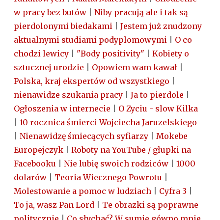
w pracy bez butów
|
Niby pracują ale i tak są
pierdolonymi biedakami
|
Jestem już znudzony
aktualnymi studiami podyplomowymi
|
O co
chodzi lewicy
|
"Body positivity"
|
Kobiety o
sztucznej urodzie
|
Opowiem wam kawał
|
Polska, kraj ekspertów od wszystkiego
|
nienawidze szukania pracy
|
Ja to pierdole
|
Ogłoszenia w internecie
|
O Zyciu - slow Kilka
|
10 rocznica śmierci Wojciecha Jaruzelskiego
|
Nienawidzę śmiecących syfiarzy
|
Mokebe
Europejczyk
|
Roboty na YouTube / głupki na
Facebooku
|
Nie lubię swoich rodziców
|
1000
dolarów
|
Teoria Wiecznego Powrotu
|
Molestowanie a pomoc w ludziach
|
Cyfra 3
|
To ja, wasz Pan Lord
|
Te obrazki są poprawne
politycznie
|
Co słychać? W sumie gówno mnie