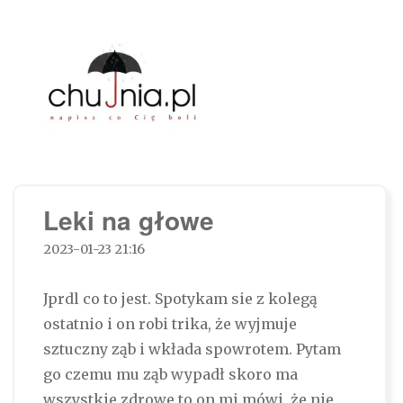
Chujnia.pl – napisz co Cię boli…
Leki na głowe
2023-01-23 21:16
Jprdl co to jest. Spotykam sie z kolegą
ostatnio i on robi trika, że wyjmuje
sztuczny ząb i wkłada spowrotem. Pytam
go czemu mu ząb wypadł skoro ma
wszystkie zdrowe to on mi mówi, że nie