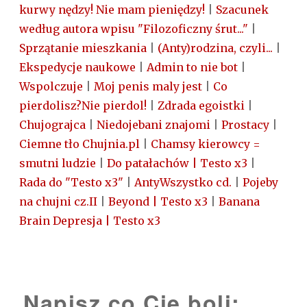
kurwy nędzy! Nie mam pieniędzy!
|
Szacunek
według autora wpisu "Filozoficzny śrut..."
|
Sprzątanie mieszkania
|
(Anty)rodzina, czyli...
|
Ekspedycje naukowe
|
Admin to nie bot
|
Wspolczuje
|
Moj penis maly jest
|
Co
pierdolisz?Nie pierdol!
|
Zdrada egoistki
|
Chujograjca
|
Niedojebani znajomi
|
Prostacy
|
Ciemne tło Chujnia.pl
|
Chamsy kierowcy =
smutni ludzie
|
Do patałachów | Testo x3
|
Rada do "Testo x3"
|
AntyWszystko cd.
|
Pojeby
na chujni cz.II
|
Beyond | Testo x3
|
Banana
Brain Depresja | Testo x3
Napisz co Cię boli: