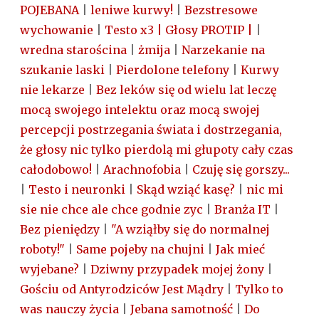
POJEBANA
|
leniwe kurwy!
|
Bezstresowe
wychowanie
|
Testo x3 | Głosy PROTIP |
|
wredna starościna
|
żmija
|
Narzekanie na
szukanie laski
|
Pierdolone telefony
|
Kurwy
nie lekarze
|
Bez leków się od wielu lat leczę
mocą swojego intelektu oraz mocą swojej
percepcji postrzegania świata i dostrzegania,
że głosy nic tylko pierdolą mi głupoty cały czas
całodobowo!
|
Arachnofobia
|
Czuję się gorszy...
|
Testo i neuronki
|
Skąd wziąć kasę?
|
nic mi
sie nie chce ale chce godnie zyc
|
Branża IT
|
Bez pieniędzy
|
"A wziąłby się do normalnej
roboty!"
|
Same pojeby na chujni
|
Jak mieć
wyjebane?
|
Dziwny przypadek mojej żony
|
Gościu od Antyrodziców Jest Mądry
|
Tylko to
was nauczy życia
|
Jebana samotność
|
Do