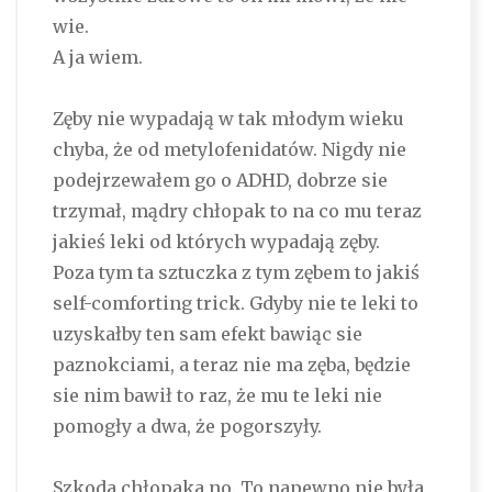
wie.
A ja wiem.
Zęby nie wypadają w tak młodym wieku
chyba, że od metylofenidatów. Nigdy nie
podejrzewałem go o ADHD, dobrze sie
trzymał, mądry chłopak to na co mu teraz
jakieś leki od których wypadają zęby.
Poza tym ta sztuczka z tym zębem to jakiś
self-comforting trick. Gdyby nie te leki to
uzyskałby ten sam efekt bawiąc sie
paznokciami, a teraz nie ma zęba, będzie
sie nim bawił to raz, że mu te leki nie
pomogły a dwa, że pogorszyły.
Szkoda chłopaka no. To napewno nie była