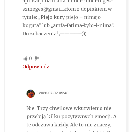
aplikacji na maila: cimci-rimci-teges-
szmeges@gmail.kłom z dopiskiem w
tytule: „Piejo kury piejo – nimajo
koguta” lub „amfa-fatima-było-i-nima”.
Do zobaczenia! ;————–)))
0
1
Odpowiedz
2026-07-02 05:43
Nie. Trzy chwilowe wkurwienia nie
przebiją kilku pozytywnych emocji. A
te odczuwa każdy. Ale to nie znaczy,