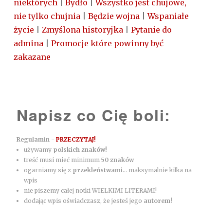
niektórych
|
Bydło
|
Wszystko jest chujowe,
nie tylko chujnia
|
Będzie wojna
|
Wspaniałe
życie
|
Zmyślona historyjka
|
Pytanie do
admina
|
Promocje które powinny być
zakazane
Napisz co Cię boli:
Regulamin -
PRZECZYTAJ!
używamy
polskich znaków!
treść musi mieć minimum
50 znaków
ogarniamy się z
przekleństwami
... maksymalnie kilka na
wpis
nie piszemy całej notki WIELKIMI LITERAMI!
dodając wpis oświadczasz, że jesteś jego
autorem!