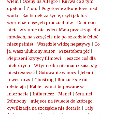
wiem
|
Oceny na Allegro
|
Kurwa co z tym
upałem
|
Zioło
|
Pogotowie alkoholowe nad
wodą
|
Rachunek za życie, czyli jak los
wyruchał naszych pradziadków
|
Debilizm
picia, w sumie nie jeden. Mała przestroga dla
młodych, na szczęście nie po szkodzie (choć
niezupełnie)
|
Wszędzie widzę negatywy
|
To
ja, Wasz ulubiony Autor
|
Przestałem pić
|
Pieprzeni krytycy filmowi
|
Jeszcze coś dla
niektórych
|
W tym roku nie mam czasu się
niestresować
|
Gotowanie w nocy
|
Jebani
inwestorzy
|
Ghosting
|
Rodzice sie nie
udzielaja
|
Kable i wtyki kupowane w
internecie
|
Influencer - Menel
|
Sentinel
Północny - miejsce na świecie do którego
cywilizacja na szczęście nie dotarła
|
Cały