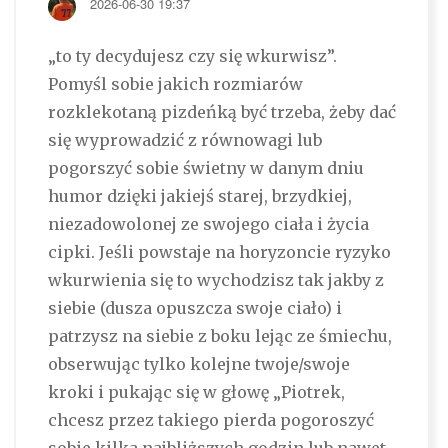
2026-06-30 19:37
„to ty decydujesz czy się wkurwisz”.
Pomyśl sobie jakich rozmiarów
rozklekotaną pizdeńką być trzeba, żeby dać
się wyprowadzić z równowagi lub
pogorszyć sobie świetny w danym dniu
humor dzięki jakiejś starej, brzydkiej,
niezadowolonej ze swojego ciała i życia
cipki. Jeśli powstaje na horyzoncie ryzyko
wkurwienia się to wychodzisz tak jakby z
siebie (dusza opuszcza swoje ciało) i
patrzysz na siebie z boku lejąc ze śmiechu,
obserwując tylko kolejne twoje/swoje
kroki i pukając się w głowę „Piotrek,
chcesz przez takiego pierda pogoroszyć