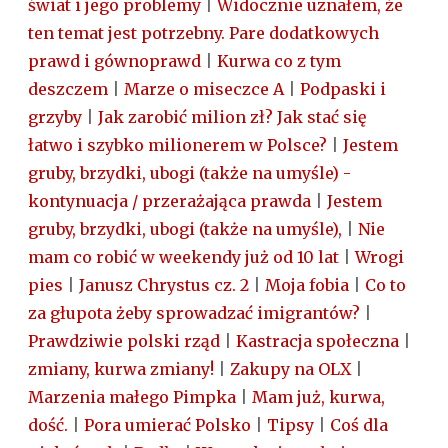
świat i jego problemy
|
Widocznie uznałem, że
ten temat jest potrzebny. Pare dodatkowych
prawd i gównoprawd
|
Kurwa co z tym
deszczem
|
Marze o miseczce A
|
Podpaski i
grzyby
|
Jak zarobić milion zł? Jak stać się
łatwo i szybko milionerem w Polsce?
|
Jestem
gruby, brzydki, ubogi (także na umyśle) -
kontynuacja / przerażająca prawda
|
Jestem
gruby, brzydki, ubogi (także na umyśle),
|
Nie
mam co robić w weekendy już od 10 lat
|
Wrogi
pies
|
Janusz Chrystus cz. 2
|
Moja fobia
|
Co to
za głupota żeby sprowadzać imigrantów?
|
Prawdziwie polski rząd
|
Kastracja społeczna
|
zmiany, kurwa zmiany!
|
Zakupy na OLX
|
Marzenia małego Pimpka
|
Mam już, kurwa,
dość.
|
Pora umierać Polsko
|
Tipsy
|
Coś dla