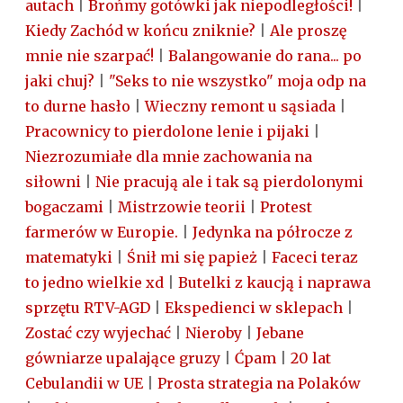
autach
|
Brońmy gotówki jak niepodległości!
|
Kiedy Zachód w końcu zniknie?
|
Ale proszę
mnie nie szarpać!
|
Balangowanie do rana... po
jaki chuj?
|
"Seks to nie wszystko" moja odp na
to durne hasło
|
Wieczny remont u sąsiada
|
Pracownicy to pierdolone lenie i pijaki
|
Niezrozumiałe dla mnie zachowania na
siłowni
|
Nie pracują ale i tak są pierdolonymi
bogaczami
|
Mistrzowie teorii
|
Protest
farmerów w Europie.
|
Jedynka na półrocze z
matematyki
|
Śnił mi się papież
|
Faceci teraz
to jedno wielkie xd
|
Butelki z kaucją i naprawa
sprzętu RTV-AGD
|
Ekspedienci w sklepach
|
Zostać czy wyjechać
|
Nieroby
|
Jebane
gówniarze upalające gruzy
|
Ćpam
|
20 lat
Cebulandii w UE
|
Prosta strategia na Polaków