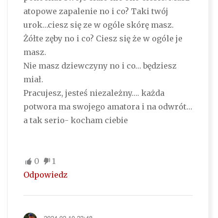
atopowe zapalenie no i co? Taki twój
urok…ciesz się ze w ogóle skórę masz.
Żółte zęby no i co? Ciesz się że w ogóle je
masz.
Nie masz dziewczyny no i co… będziesz
miał.
Pracujesz, jesteś niezależny…. każda
potwora ma swojego amatora i na odwrót…
a tak serio- kocham ciebie
0
1
Odpowiedz
2024-02-10 23:48