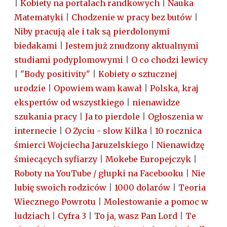
|
Kobiety na portalach randkowych
|
Nauka
Matematyki
|
Chodzenie w pracy bez butów
|
Niby pracują ale i tak są pierdolonymi
biedakami
|
Jestem już znudzony aktualnymi
studiami podyplomowymi
|
O co chodzi lewicy
|
"Body positivity"
|
Kobiety o sztucznej
urodzie
|
Opowiem wam kawał
|
Polska, kraj
ekspertów od wszystkiego
|
nienawidze
szukania pracy
|
Ja to pierdole
|
Ogłoszenia w
internecie
|
O Zyciu - slow Kilka
|
10 rocznica
śmierci Wojciecha Jaruzelskiego
|
Nienawidzę
śmiecących syfiarzy
|
Mokebe Europejczyk
|
Roboty na YouTube / głupki na Facebooku
|
Nie
lubię swoich rodziców
|
1000 dolarów
|
Teoria
Wiecznego Powrotu
|
Molestowanie a pomoc w
ludziach
|
Cyfra 3
|
To ja, wasz Pan Lord
|
Te