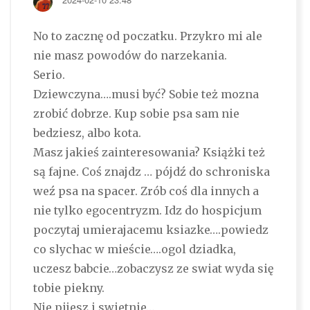
No to zacznę od poczatku. Przykro mi ale
nie masz powodów do narzekania.
Serio.
Dziewczyna….musi być? Sobie też mozna
zrobić dobrze. Kup sobie psa sam nie
bedziesz, albo kota.
Masz jakieś zainteresowania? Książki też
są fajne. Coś znajdz … pójdź do schroniska
weź psa na spacer. Zrób coś dla innych a
nie tylko egocentryzm. Idz do hospicjum
poczytaj umierajacemu ksiazke….powiedz
co slychac w mieście….ogol dziadka,
uczesz babcie…zobaczysz ze swiat wyda się
tobie piekny.
Nie pijesz i swietnie…