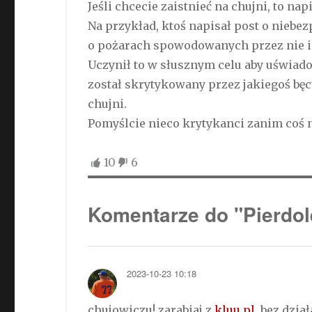
Jeśli chcecie zaistnieć na chujni, to nap
Na przykład, ktoś napisał post o niebe
o pożarach spowodowanych przez nie i
Uczynił to w słusznym celu aby uświad
został skrytykowany przez jakiegoś bęc
chujni.
Pomyślcie nieco krytykanci zanim coś 
10
6
Komentarze do "Pierdol
2023-10-23 10:18
chujowiczu! zarabiaj z
kluu.pl
, bez dzi