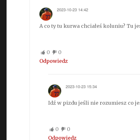
2023-10-23 14:42
A co ty tu kurwa chciałeś koluniu? Tu jes
0
0
Odpowiedz
2023-10-23 15:34
Idź w pizdu jeśli nie rozumiesz co j
0
0
Odpowiedz