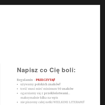
Napisz co Cię boli:
Regulamin -
PRZECZYTAJ!
używamy
polskich znaków!
treść musi mieć minimum
50 znaków
ogarniamy się z
przekleństwami
...
maksymalnie kilka na wpis
nie piszemy całej notki WIELKIMI LITERAMI!