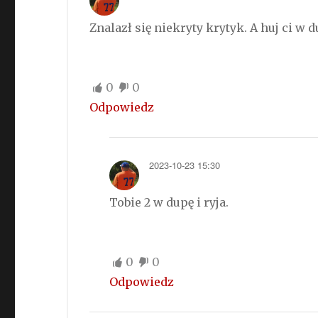
Znalazł się niekryty krytyk. A huj ci w 
0
0
Odpowiedz
2023-10-23 15:30
Tobie 2 w dupę i ryja.
0
0
Odpowiedz