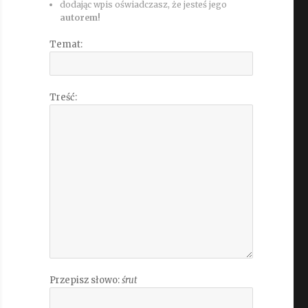
dodając wpis oświadczasz, że jesteś jego
autorem!
Temat:
Treść:
Przepisz słowo:
śrut