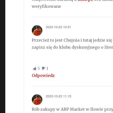
weryfikowane
2023-10-23 10:51
Przecież to jest Chujnia i tutaj jedzie s
zapisz się do klubu dyskusyjnego o lit
5
1
Odpowiedz
2023-10-23 11:15
Rób zakupy w ABP Market w Iłowie przy 