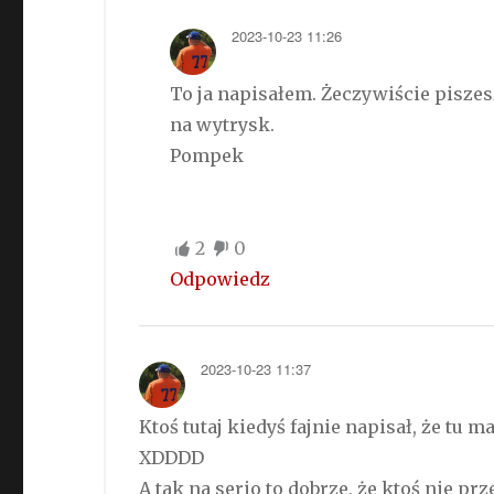
2023-10-23 11:26
To ja napisałem. Żeczywiście piszesz
na wytrysk.
Pompek
2
0
Odpowiedz
2023-10-23 11:37
Ktoś tutaj kiedyś fajnie napisał, że tu m
XDDDD
A tak na serio to dobrze, że ktoś nie p