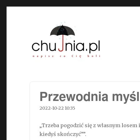
Chujnia.pl – napisz co Cię
Przewodnia myśl
2022-10-22 10:35
„Trzeba pogodzić się z własnym losem i
kiedyś skończyć””.