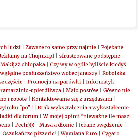
ych ludzi
|
Zawsze to samo przy najmie
|
Pojebane
Reklamy na Chujnia.pl
|
sfrustrowane podstępne
|
Makijaż chłopaka
|
Czy wy w ogóle byliście kiedyś
wględne posłuszeństwo wobec januszy
|
Robolska
szczęście
|
Promocja na parówki
|
Informatyk
Gramarzinio-upierdliwca
|
Mało postów
|
Gówno nie
no i robote
|
Kontaktowanie się z urzędasami
|
zyimku "po" !
|
Brak wykształcenia a wykształcenie
ładki dla forum
|
W mojej opinii "nieważne ile masz
nsens
|
Pech:))))
|
Masa a dłonie
|
Jebane swędzenie
|
|
Oszukańcze pizzerie!
|
Wymiana Euro
|
Cygaro
|