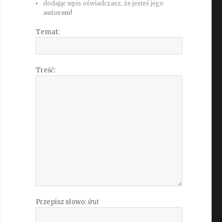
dodając wpis oświadczasz, że jesteś jego
autorem!
Temat:
Treść:
Przepisz słowo:
śrut