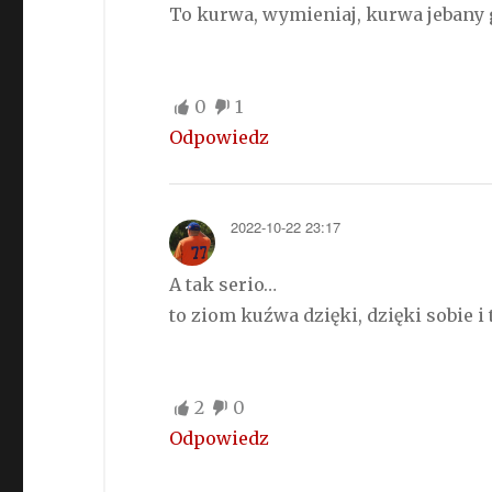
To kurwa, wymieniaj, kurwa jebany
0
1
Odpowiedz
2022-10-22 23:17
A tak serio…
to ziom kuźwa dzięki, dzięki sobie 
2
0
Odpowiedz