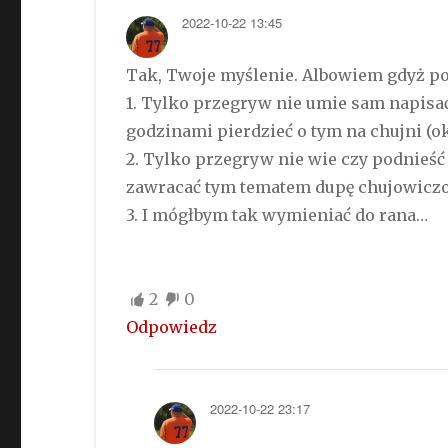
2022-10-22 13:45
Tak, Twoje myślenie. Albowiem gdyż p
1. Tylko przegryw nie umie sam napisa
godzinami pierdzieć o tym na chujni (o
2. Tylko przegryw nie wie czy podnieść 
zawracać tym tematem dupę chujowiczo
3. I mógłbym tak wymieniać do rana…
2
0
Odpowiedz
2022-10-22 23:17