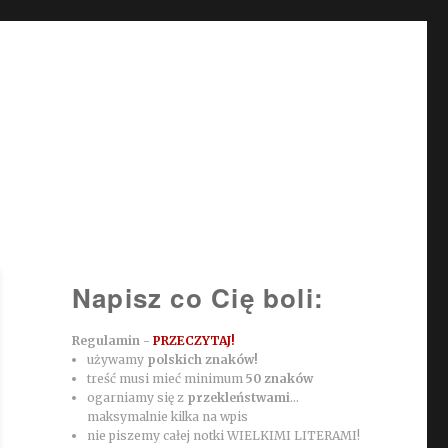
Napisz co Cię boli:
Regulamin -
PRZECZYTAJ!
używamy
polskich znaków!
treść musi mieć minimum
50 znaków
ogarniamy się z
przekleństwami
...
maksymalnie kilka na wpis
nie piszemy całej notki WIELKIMI LITERAMI!