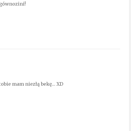
 gównozini!
i tobie mam niezłą bekę… XD