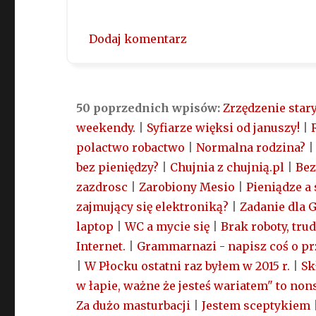
Dodaj komentarz
50 poprzednich wpisów:
Zrzędzenie star
weekendy.
|
Syfiarze więksi od januszy!
|
polactwo robactwo
|
Normalna rodzina?
bez pieniędzy?
|
Chujnia z chujnią.pl
|
Bez
zazdrosc
|
Zarobiony Mesio
|
Pieniądze a 
zajmujący się elektroniką?
|
Zadanie dla 
laptop
|
WC a mycie się
|
Brak roboty, trud
Internet.
|
Grammarnazi - napisz coś o pr
|
W Płocku ostatni raz byłem w 2015 r.
|
Sk
w łapie, ważne że jesteś wariatem" to no
Za dużo masturbacji
|
Jestem sceptykiem