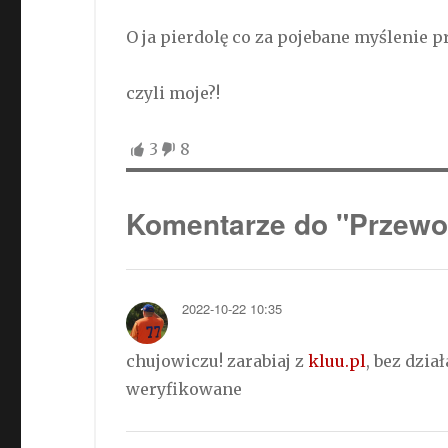
O ja pierdolę co za pojebane myślenie 
czyli moje?!
3
8
Komentarze do "Przewo
2022-10-22 10:35
chujowiczu! zarabiaj z
kluu.pl
, bez dzi
weryfikowane