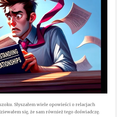
 szoku. Słyszałem wiele opowieści o relacjach
ziewałem się, że sam również tego doświadczę.