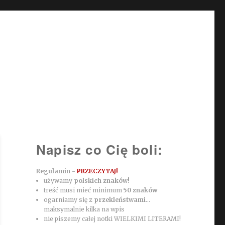
Napisz co Cię boli:
Regulamin -
PRZECZYTAJ!
używamy
polskich znaków!
treść musi mieć minimum
50 znaków
ogarniamy się z
przekleństwami
...
maksymalnie kilka na wpis
nie piszemy całej notki WIELKIMI LITERAMI!