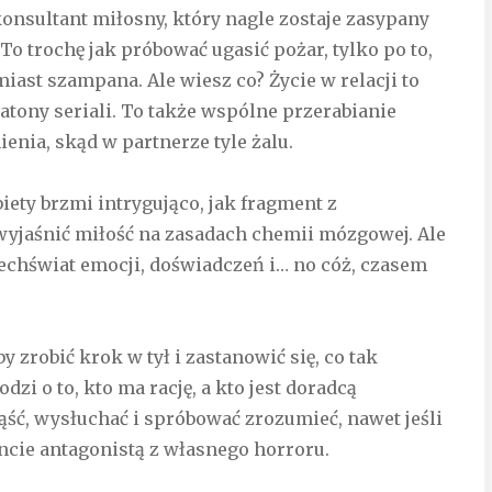
konsultant miłosny, który nagle zostaje zasypany
To trochę jak próbować ugasić pożar, tylko po to,
miast szampana. Ale wiesz co? Życie w relacji to
atony seriali. To także wspólne przerabianie
ia, skąd w partnerze tyle żalu.
iety brzmi intrygująco, jak fragment z
 wyjaśnić miłość na zasadach chemii mózgowej. Ale
zechświat emocji, doświadczeń i… no cóż, czasem
by zrobić krok w tył i zastanowić się, co tak
zi o to, kto ma rację, a kto jest doradcą
ść, wysłuchać i spróbować zrozumieć, nawet jeśli
ncie antagonistą z własnego horroru.