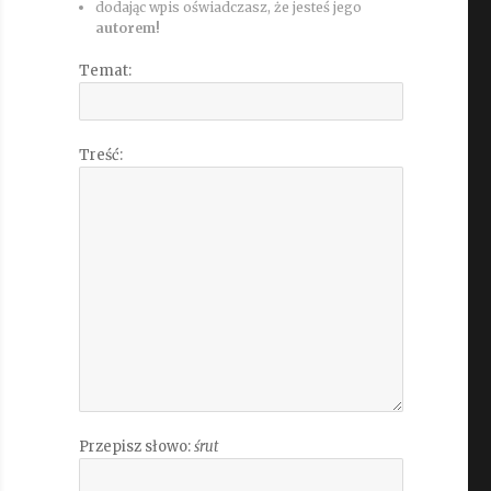
dodając wpis oświadczasz, że jesteś jego
autorem!
Temat:
Treść:
Przepisz słowo:
śrut