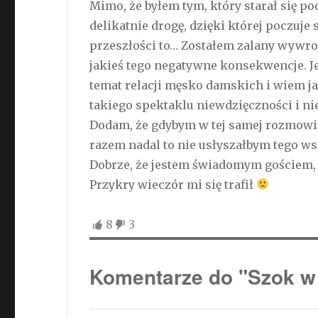
Mimo, że byłem tym, który starał się po
delikatnie drogę, dzięki której poczuje
przeszłości to… Zostałem zalany wywrotk
jakieś tego negatywne konsekwencje. J
temat relacji męsko damskich i wiem ja
takiego spektaklu niewdzięczności i ni
Dodam, że gdybym w tej samej rozmowie
razem nadal to nie usłyszałbym tego wsz
Dobrze, że jestem świadomym gościem, u
Przykry wieczór mi się trafił
8
3
Komentarze do "Szok w 