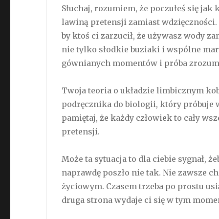
Słuchaj, rozumiem, że poczułeś się jak 
lawiną pretensji zamiast wdzięczności. 
by ktoś ci zarzucił, że używasz wody za
nie tylko słodkie buziaki i wspólne mar
gównianych momentów i próba zrozumien
Twoja teoria o układzie limbicznym kob
podręcznika do biologii, który próbuje
pamiętaj, że każdy człowiek to cały ws
pretensji.
Może ta sytuacja to dla ciebie sygnał, że
naprawdę poszło nie tak. Nie zawsze chod
życiowym. Czasem trzeba po prostu usią
druga strona wydaje ci się w tym mome