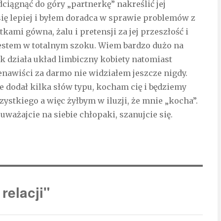
dciągnąć do góry „partnerkę” nakreślić jej
 się lepiej i byłem doradca w sprawie problemów z
ami gówna, żalu i pretensji za jej przeszłość i
estem w totalnym szoku. Wiem bardzo dużo na
k działa układ limbiczny kobiety natomiast
enawiści za darmo nie widziałem jeszcze nigdy.
 dodał kilka słów typu, kocham cię i będziemy
ystkiego a więc żyłbym w iluzji, że mnie „kocha”.
ważajcie na siebie chłopaki, szanujcie się.
relacji"