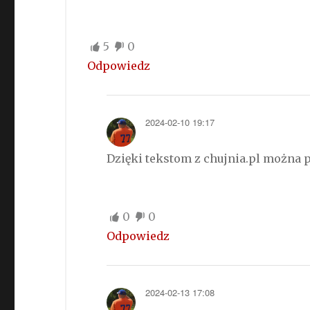
5
0
Odpowiedz
2024-02-10 19:17
Dzięki tekstom z chujnia.pl można 
0
0
Odpowiedz
2024-02-13 17:08