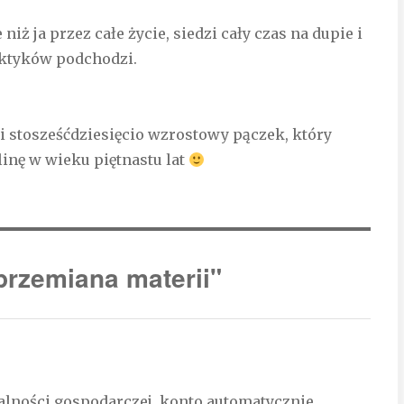
niż ja przez całe życie, siedzi cały czas na dupie i
ektyków podchodzi.
i stosześćdziesięcio wzrostowy pączek, który
linę w wieku piętnastu lat
rzemiana materii"
ałalności gospodarczej, konto automatycznie