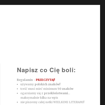
Napisz co Cię boli:
Regulamin -
PRZECZYTAJ!
używamy
polskich znaków!
treść musi mieć minimum
50 znaków
ogarniamy się z
przekleństwami
...
maksymalnie kilka na wpis
nie piszemy całej notki WIELKIMI LITERAMI!