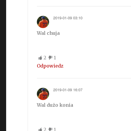
2019-01-09 03:10
Wal chuja
2
1
Odpowiedz
2019-01-09 16:07
Wal dużo konia
2
1