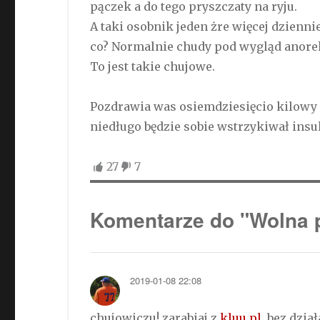
pączek a do tego pryszczaty na ryju.
A taki osobnik jeden żre więcej dziennie 
co? Normalnie chudy pod wygląd anor
To jest takie chujowe.
Pozdrawia was osiemdziesięcio kilowy 
niedługo będzie sobie wstrzykiwał insu
27
7
Komentarze do "Wolna p
2019-01-08 22:08
chujowiczu! zarabiaj z
kluu.pl
, bez dzi