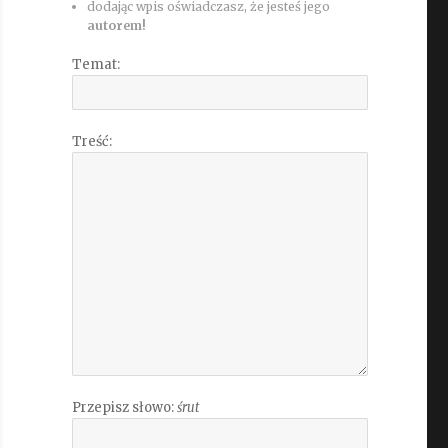
dodając wpis oświadczasz, że jesteś jego
autorem!
Temat:
Treść:
Przepisz słowo:
śrut