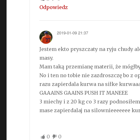
Odpowiedz
2019-01-09 21:37
Jestem ekto pryszczaty na ryju chudy al
masy.
Mam taką przemianę materii, że mógłby
No i ten no tobie nie zazdroszczę bo z 
razu zapierdala kurwa na siłke kurw
GAAAINS GAAINS PUSH IT MANEEE
3 miechy i z 20 kg co 3 razy podnosiłem
mase zapierdalaj na silownieeeeeee kur
0
0