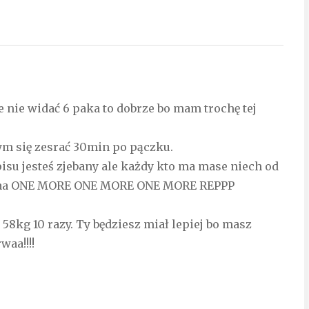
e nie widać 6 paka to dobrze bo mam trochę tej
m się zesrać 30min po pączku.
opisu jesteś zjebany ale każdy kto ma mase niech od
aaaa ONE MORE ONE MORE ONE MORE REPPP
 58kg 10 razy. Ty będziesz miał lepiej bo masz
waa!!!!