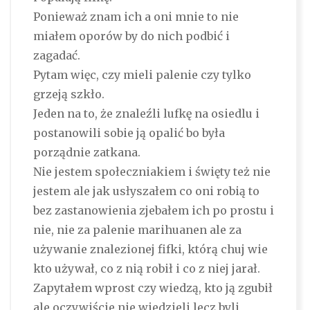
Ponieważ znam ich a oni mnie to nie
miałem oporów by do nich podbić i
zagadać.
Pytam więc, czy mieli palenie czy tylko
grzeją szkło.
Jeden na to, że znaleźli lufkę na osiedlu i
postanowili sobie ją opalić bo była
porządnie zatkana.
Nie jestem społeczniakiem i święty też nie
jestem ale jak usłyszałem co oni robią to
bez zastanowienia zjebałem ich po prostu i
nie, nie za palenie marihuanen ale za
używanie znalezionej fifki, którą chuj wie
kto używał, co z nią robił i co z niej jarał.
Zapytałem wprost czy wiedzą, kto ją zgubił
ale oczywiście nie wiedzieli lecz byli