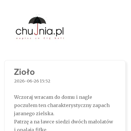
Chujnia.pl – napisz co Cię boli…
Zioło
2026-06-26 15:52
Wczoraj wracam do domu i nagle
poczułem ten charakterystyczny zapach
jaranego zielska.
Patrzę a na ławce siedzi dwóch małolatów
i opalają fifkę.