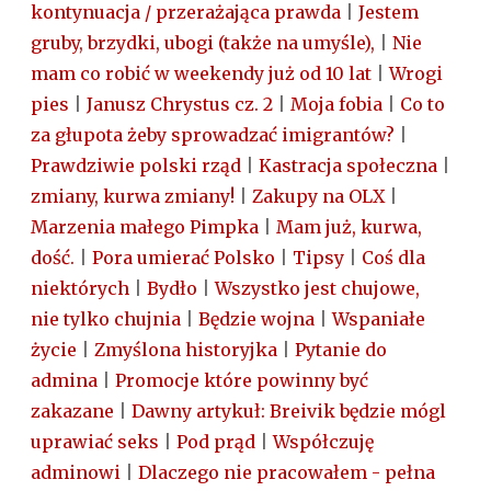
kontynuacja / przerażająca prawda
|
Jestem
gruby, brzydki, ubogi (także na umyśle),
|
Nie
mam co robić w weekendy już od 10 lat
|
Wrogi
pies
|
Janusz Chrystus cz. 2
|
Moja fobia
|
Co to
za głupota żeby sprowadzać imigrantów?
|
Prawdziwie polski rząd
|
Kastracja społeczna
|
zmiany, kurwa zmiany!
|
Zakupy na OLX
|
Marzenia małego Pimpka
|
Mam już, kurwa,
dość.
|
Pora umierać Polsko
|
Tipsy
|
Coś dla
niektórych
|
Bydło
|
Wszystko jest chujowe,
nie tylko chujnia
|
Będzie wojna
|
Wspaniałe
życie
|
Zmyślona historyjka
|
Pytanie do
admina
|
Promocje które powinny być
zakazane
|
Dawny artykuł: Breivik będzie mógl
uprawiać seks
|
Pod prąd
|
Współczuję
adminowi
|
Dlaczego nie pracowałem - pełna