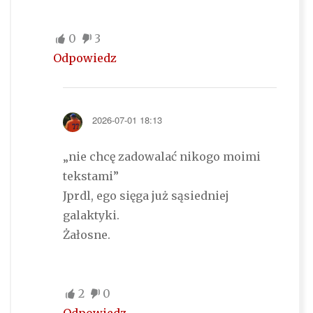
0
3
Odpowiedz
2026-07-01 18:13
„nie chcę zadowalać nikogo moimi
tekstami”
Jprdl, ego sięga już sąsiedniej
galaktyki.
Żałosne.
2
0