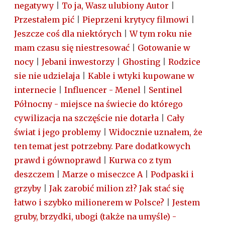
negatywy
|
To ja, Wasz ulubiony Autor
|
Przestałem pić
|
Pieprzeni krytycy filmowi
|
Jeszcze coś dla niektórych
|
W tym roku nie
mam czasu się niestresować
|
Gotowanie w
nocy
|
Jebani inwestorzy
|
Ghosting
|
Rodzice
sie nie udzielaja
|
Kable i wtyki kupowane w
internecie
|
Influencer - Menel
|
Sentinel
Północny - miejsce na świecie do którego
cywilizacja na szczęście nie dotarła
|
Cały
świat i jego problemy
|
Widocznie uznałem, że
ten temat jest potrzebny. Pare dodatkowych
prawd i gównoprawd
|
Kurwa co z tym
deszczem
|
Marze o miseczce A
|
Podpaski i
grzyby
|
Jak zarobić milion zł? Jak stać się
łatwo i szybko milionerem w Polsce?
|
Jestem
gruby, brzydki, ubogi (także na umyśle) -