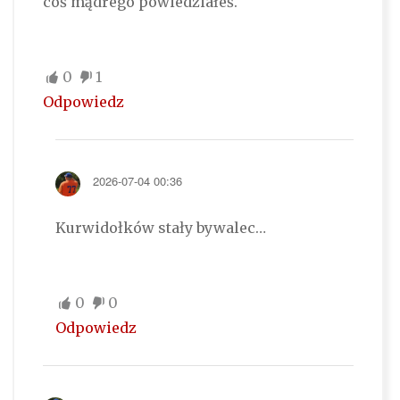
coś mądrego powiedziałeś.
0
1
Odpowiedz
2026-07-04 00:36
Kurwidołków stały bywalec…
0
0
Odpowiedz