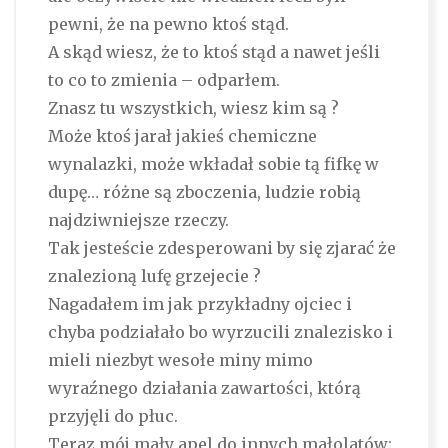
pewni, że na pewno ktoś stąd.
A skąd wiesz, że to ktoś stąd a nawet jeśli
to co to zmienia – odparłem.
Znasz tu wszystkich, wiesz kim są ?
Może ktoś jarał jakieś chemiczne
wynalazki, może wkładał sobie tą fifkę w
dupę… różne są zboczenia, ludzie robią
najdziwniejsze rzeczy.
Tak jesteście zdesperowani by się zjarać że
znalezioną lufę grzejecie ?
Nagadałem im jak przykładny ojciec i
chyba podziałało bo wyrzucili znalezisko i
mieli niezbyt wesołe miny mimo
wyraźnego działania zawartości, którą
przyjęli do płuc.
Teraz mój mały apel do innych małolatów: