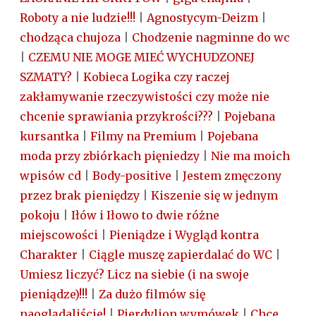
Roboty a nie ludzie!!!
|
Agnostycym-Deizm
|
chodząca chujoza
|
Chodzenie nagminne do wc
|
CZEMU NIE MOGE MIEĆ WYCHUDZONEJ
SZMATY?
|
Kobieca Logika czy raczej
zakłamywanie rzeczywistości czy może nie
chcenie sprawiania przykrości???
|
Pojebana
kursantka
|
Filmy na Premium
|
Pojebana
moda przy zbiórkach pięniedzy
|
Nie ma moich
wpisów cd
|
Body-positive
|
Jestem zmęczony
przez brak pieniędzy
|
Kiszenie się w jednym
pokoju
|
Iłów i Iłowo to dwie różne
miejscowości
|
Pieniądze i Wygląd kontra
Charakter
|
Ciągle muszę zapierdalać do WC
|
Umiesz liczyć? Licz na siebie (i na swoje
pieniądze)!!!
|
Za dużo filmów się
naoglądaliście!
|
Pierdylion wymówek
|
Chce