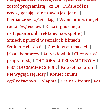
zostać programistą - cz. B)
|
Ludzie różne
rzeczy gadają - ale prawda jest jedna
|
Pieniądze szczęście dają!
|
Wybielanie winnych
rodziców/teściów
|
Kasa i ignorancja -
najlepsza broń!
|
reklamy na wspolnej
|
Śmiech z puszki w serialach/filmach
|
Szukanie ch...do d...
|
Guziki w autobusach
|
Jebani boomerzy
|
Antyczłowiek
|
Chce zostać
programistą
|
CHOROBA LUDZI SAMOTNYCH
|
PISZE DO SAMEGO SIEBIE
|
Parasol na forum
|
Nie wygląd się liczy
|
Koniec chujni
ogólnożyciowej
|
Ślepota
|
Gra na 2 fronty
|
PAI