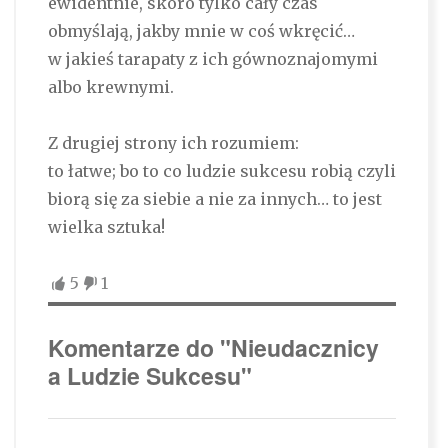
ewidentnie, skoro tylko cały czas
obmyślają, jakby mnie w coś wkręcić…
w jakieś tarapaty z ich gównoznajomymi
albo krewnymi.
Z drugiej strony ich rozumiem:
to łatwe; bo to co ludzie sukcesu robią czyli
biorą się za siebie a nie za innych… to jest
wielka sztuka!
5
1
Komentarze do "Nieudacznicy
a Ludzie Sukcesu"