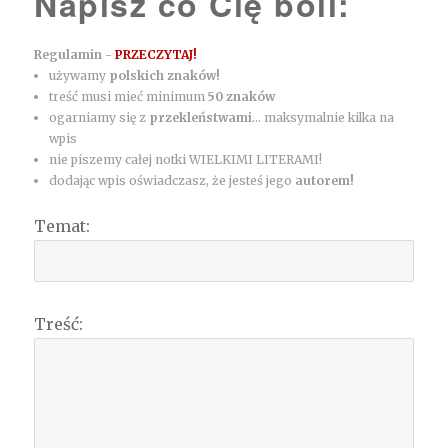
Napisz co Cię boli:
Regulamin -
PRZECZYTAJ!
używamy
polskich znaków!
treść musi mieć minimum
50 znaków
ogarniamy się z
przekleństwami
... maksymalnie kilka na
wpis
nie piszemy całej notki WIELKIMI LITERAMI!
dodając wpis oświadczasz, że jesteś jego
autorem!
Temat:
Treść: