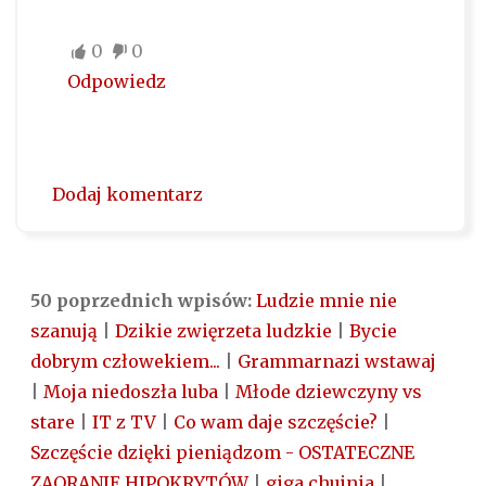
0
0
Odpowiedz
Dodaj komentarz
50 poprzednich wpisów:
Ludzie mnie nie
szanują
|
Dzikie zwięrzeta ludzkie
|
Bycie
dobrym człowekiem...
|
Grammarnazi wstawaj
|
Moja niedoszła luba
|
Młode dziewczyny vs
stare
|
IT z TV
|
Co wam daje szczęście?
|
Szczęście dzięki pieniądzom - OSTATECZNE
ZAORANIE HIPOKRYTÓW
|
giga chujnia
|