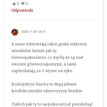
0
0
Odpowiedz
2022-11-24 18:13
A mnie wkurwiają takie grube mikrusy,
nieudolne świnie jak ty.
Gównopatusiarze, co myślą że są nad
swoimi gównoznajomymi, a sami
zapierdalają za 3-4tysie na ręke.
Koniojebcze kurwy w dupę jebane
konfideciarskie skurwysyny brudne.
Takich jak ty to na jeden strzał pierdolnąć