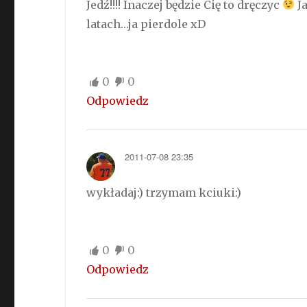
Jedź!!!! Inaczej będzie Cię to dręczyc
Ja
latach…ja pierdole xD
0
0
Odpowiedz
2011-07-08 23:35
wykładaj:) trzymam kciuki:)
0
0
Odpowiedz