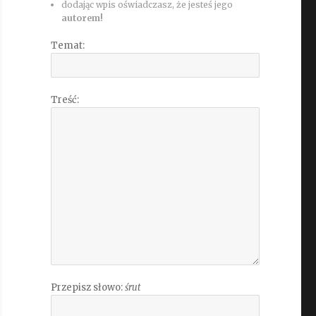
dodając wpis oświadczasz, że jesteś jego
autorem!
Temat:
Treść:
Przepisz słowo:
śrut