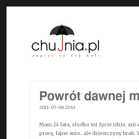
Chujnia.pl – napisz co Cię
Powrót dawnej m
2011-07-08 23:43
Mam 24 lata, słodko mi życie idzie, ani
pracę, fajne auto.. ale dziewczyny brak.