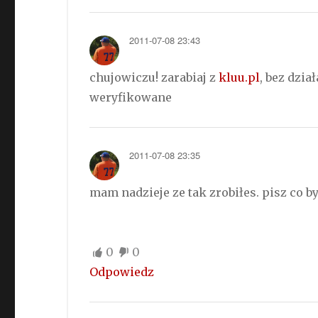
2011-07-08 23:43
chujowiczu! zarabiaj z
kluu.pl
, bez dzi
weryfikowane
2011-07-08 23:35
mam nadzieje ze tak zrobiłes. pisz co by
0
0
Odpowiedz