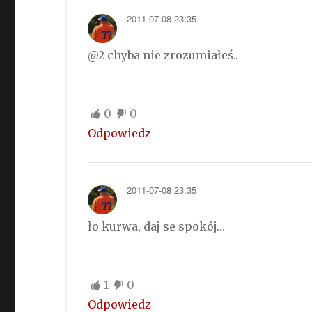
2011-07-08 23:35
@2 chyba nie zrozumiałeś..
0
0
Odpowiedz
2011-07-08 23:35
ło kurwa, daj se spokój…
1
0
Odpowiedz