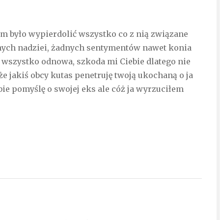
m było wypierdolić wszystko co z nią związane
adnych nadziei, żadnych sentymentów nawet konia
uj wszystko odnowa, szkoda mi Ciebie dlatego nie
e jakiś obcy kutas penetruję twoją ukochaną o ja
bie pomyślę o swojej eks ale cóż ja wyrzuciłem