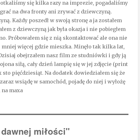
otkaliśmy się kilka razy na imprezie, pogadaliśmy
m grać na dwa fronty ani zrywać z dziewczyną.
zyną. Każdy poszedł w swoją stronę a ja zostałem
ałem z dziewczyną jak była okazja i nie pobiegłem
źno. Próbowałem się z nią skontaktować ale ona nie
 mniej więcej gdzie mieszka. Minęło tak kilka lat,
Dzisiaj obejrzałem nasz film ze studniówki i gdy ją
na siłą, cały dzień lampię się w jej zdjęcie (print
k sto pięćdziesiąt. Na dodatek dowiedziałem się że
a zaraz wsiądę w samochód, pojadę do niej i wyłożę
a na maxa
 dawnej miłości"