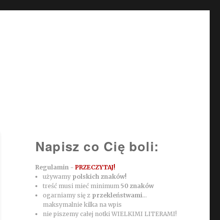
Napisz co Cię boli:
Regulamin -
PRZECZYTAJ!
używamy
polskich znaków!
treść musi mieć minimum
50 znaków
ogarniamy się z
przekleństwami
...
maksymalnie kilka na wpis
nie piszemy całej notki WIELKIMI LITERAMI!