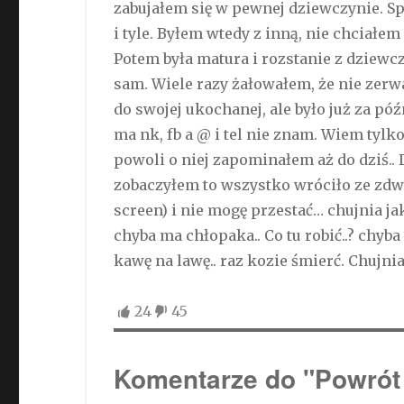
zabujałem się w pewnej dziewczynie. Sp
i tyle. Byłem wtedy z inną, nie chciałe
Potem była matura i rozstanie z dziewc
sam. Wiele razy żałowałem, że nie zerw
do swojej ukochanej, ale było już za pó
ma nk, fb a @ i tel nie znam. Wiem tylko
powoli o niej zapominałem aż do dziś.. 
zobaczyłem to wszystko wróciło ze zdwojo
screen) i nie mogę przestać… chujnia ja
chyba ma chłopaka.. Co tu robić..? chyb
kawę na lawę.. raz kozie śmierć. Chujni
24
45
Komentarze do "Powrót