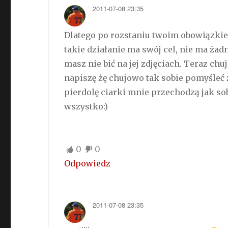
2011-07-08 23:35
Dlatego po rozstaniu twoim obowiązkie
takie działanie ma swój cel, nie ma ż
masz nie bić na jej zdjęciach. Teraz ch
napiszę żę chujowo tak sobie pomyśleć ż
pierdolę ciarki mnie przechodzą jak so
wszystko:)
0
0
Odpowiedz
2011-07-08 23:35