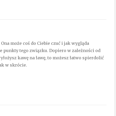
y Ona może coś do Ciebie czuć i jak wygląda
łabe punkty tego związku. Dopiero w zależności od
wyłożysz kawę na ławę, to możesz łatwo spierdolić
ak w skrócie.