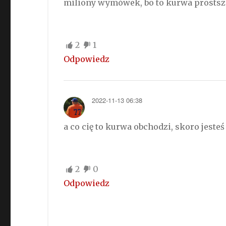
miliony wymówek, bo to kurwa prostsze
2
1
Odpowiedz
2022-11-13 06:38
a co cię to kurwa obchodzi, skoro jeste
2
0
Odpowiedz