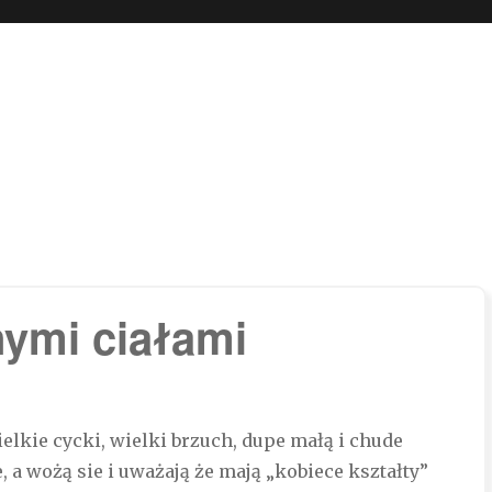
 boli…
nymi ciałami
lkie cycki, wielki brzuch, dupe małą i chude
, a wożą sie i uważają że mają „kobiece kształty”