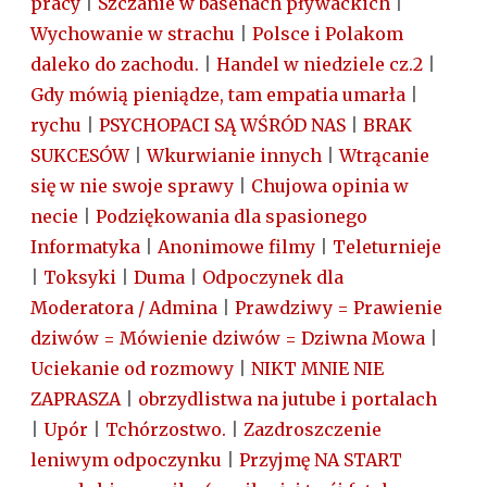
pracy
|
Szczanie w basenach pływackich
|
Wychowanie w strachu
|
Polsce i Polakom
daleko do zachodu.
|
Handel w niedziele cz.2
|
Gdy mówią pieniądze, tam empatia umarła
|
rychu
|
PSYCHOPACI SĄ WŚRÓD NAS
|
BRAK
SUKCESÓW
|
Wkurwianie innych
|
Wtrącanie
się w nie swoje sprawy
|
Chujowa opinia w
necie
|
Podziękowania dla spasionego
Informatyka
|
Anonimowe filmy
|
Teleturnieje
|
Toksyki
|
Duma
|
Odpoczynek dla
Moderatora / Admina
|
Prawdziwy = Prawienie
dziwów = Mówienie dziwów = Dziwna Mowa
|
Uciekanie od rozmowy
|
NIKT MNIE NIE
ZAPRASZA
|
obrzydlistwa na jutube i portalach
|
Upór
|
Tchórzostwo.
|
Zazdroszczenie
leniwym odpoczynku
|
Przyjmę NA START