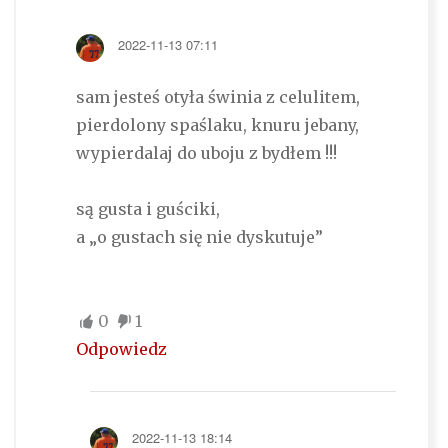
2022-11-13 07:11
sam jesteś otyła świnia z celulitem,
pierdolony spaślaku, knuru jebany,
wypierdalaj do uboju z bydłem !!!
są gusta i guściki,
a „o gustach się nie dyskutuje”
0
1
Odpowiedz
2022-11-13 18:14