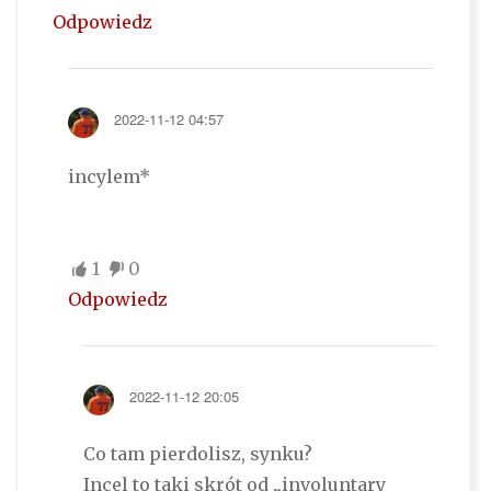
Odpowiedz
2022-11-12 04:57
incylem*
1
0
Odpowiedz
2022-11-12 20:05
Co tam pierdolisz, synku?
Incel to taki skrót od „involuntary