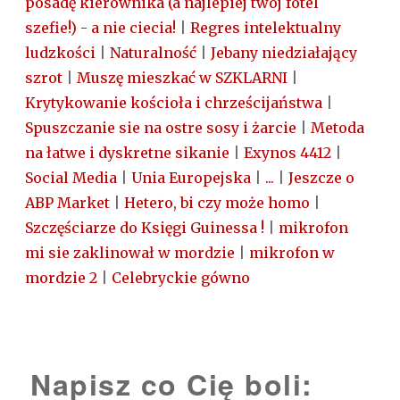
posadę kierownika (a najlepiej twój fotel
szefie!) - a nie ciecia!
|
Regres intelektualny
ludzkości
|
Naturalność
|
Jebany niedziałający
szrot
|
Muszę mieszkać w SZKLARNI
|
Krytykowanie kościoła i chrześcijaństwa
|
Spuszczanie sie na ostre sosy i żarcie
|
Metoda
na łatwe i dyskretne sikanie
|
Exynos 4412
|
Social Media
|
Unia Europejska
|
...
|
Jeszcze o
ABP Market
|
Hetero, bi czy może homo
|
Szczęściarze do Księgi Guinessa !
|
mikrofon
mi sie zaklinował w mordzie
|
mikrofon w
mordzie 2
|
Celebryckie gówno
Napisz co Cię boli: