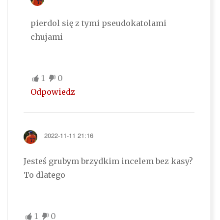
pierdol się z tymi pseudokatolami
chujami
1
0
Odpowiedz
2022-11-11 21:16
Jesteś grubym brzydkim incelem bez kasy?
To dlatego
1
0