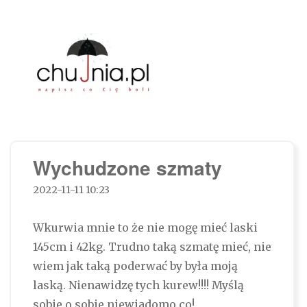
Chujnia.pl – napisz co Cię boli…
Wychudzone szmaty
2022-11-11 10:23
Wkurwia mnie to że nie mogę mieć laski
145cm i 42kg. Trudno taką szmatę mieć, nie
wiem jak taką poderwać by była moją
laską. Nienawidzę tych kurew!!!! Myślą
sobie o sobie niewiadomo co!