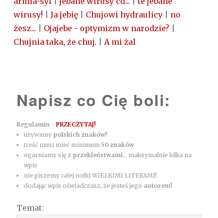
armia-syf
|
jebane wirusy cd...
|
te jebane
wirusy!
|
Ja jebię
|
Chujowi hydraulicy
|
no
żesz...
|
Ojajebe - optymizm w narodzie?
|
Chujnia taka, że chuj.
|
A mi żal
Napisz co Cię boli:
Regulamin -
PRZECZYTAJ!
używamy
polskich znaków!
treść musi mieć minimum
50 znaków
ogarniamy się z
przekleństwami
... maksymalnie kilka na
wpis
nie piszemy całej notki WIELKIMI LITERAMI!
dodając wpis oświadczasz, że jesteś jego
autorem!
Temat: