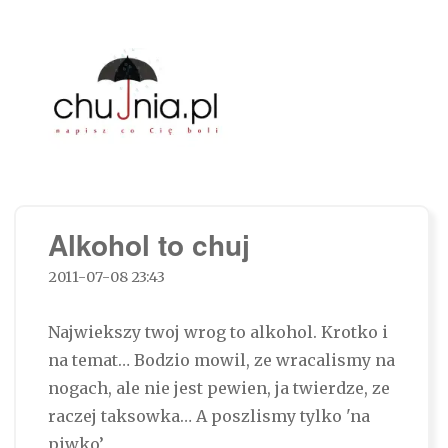
Chujnia.pl – napisz co Cię boli…
Alkohol to chuj
2011-07-08 23:43
Najwiekszy twoj wrog to alkohol. Krotko i
na temat… Bodzio mowil, ze wracalismy na
nogach, ale nie jest pewien, ja twierdze, ze
raczej taksowka… A poszlismy tylko 'na
piwko’