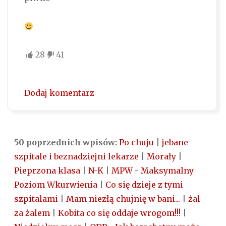
28
41
Dodaj komentarz
50 poprzednich wpisów:
Po chuju
|
jebane
szpitale i beznadziejni lekarze
|
Morały
|
Pieprzona klasa
|
N-K
|
MPW - Maksymalny
Poziom Wkurwienia
|
Co się dzieje z tymi
szpitalami
|
Mam niezłą chujnię w bani...
|
żal
za żalem
|
Kobita co się oddaje wrogom!!!
|