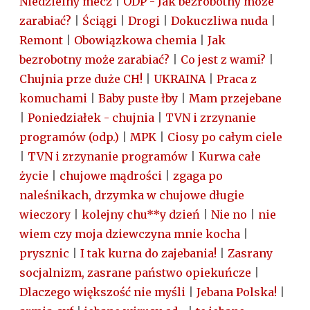
Niedzielny mecz
|
ODP - Jak bezrobotny może
zarabiać?
|
Ściągi
|
Drogi
|
Dokuczliwa nuda
|
Remont
|
Obowiązkowa chemia
|
Jak
bezrobotny może zarabiać?
|
Co jest z wami?
|
Chujnia prze duże CH!
|
UKRAINA
|
Praca z
komuchami
|
Baby puste łby
|
Mam przejebane
|
Poniedziałek - chujnia
|
TVN i zrzynanie
programów (odp.)
|
MPK
|
Ciosy po całym ciele
|
TVN i zrzynanie programów
|
Kurwa całe
życie
|
chujowe mądrości
|
zgaga po
naleśnikach, drzymka w chujowe długie
wieczory
|
kolejny chu**y dzień
|
Nie no
|
nie
wiem czy moja dziewczyna mnie kocha
|
prysznic
|
I tak kurna do zajebania!
|
Zasrany
socjalnizm, zasrane państwo opiekuńcze
|
Dlaczego większość nie myśli
|
Jebana Polska!
|