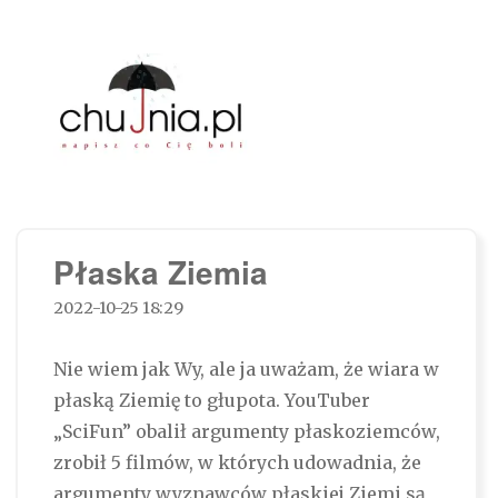
Chujnia.pl – napisz co Cię boli…
Płaska Ziemia
2022-10-25 18:29
Nie wiem jak Wy, ale ja uważam, że wiara w
płaską Ziemię to głupota. YouTuber
„SciFun” obalił argumenty płaskoziemców,
zrobił 5 filmów, w których udowadnia, że
argumenty wyznawców płaskiej Ziemi są