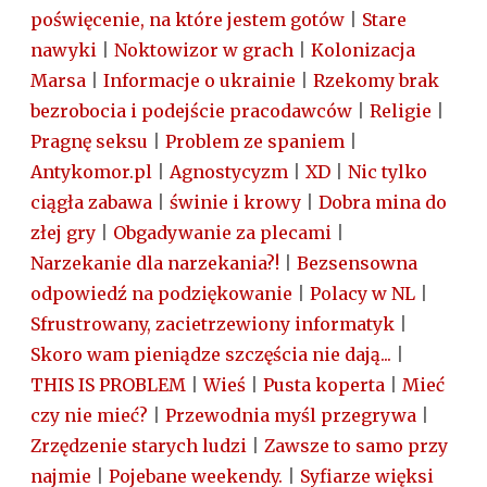
poświęcenie, na które jestem gotów
|
Stare
nawyki
|
Noktowizor w grach
|
Kolonizacja
Marsa
|
Informacje o ukrainie
|
Rzekomy brak
bezrobocia i podejście pracodawców
|
Religie
|
Pragnę seksu
|
Problem ze spaniem
|
Antykomor.pl
|
Agnostycyzm
|
XD
|
Nic tylko
ciągła zabawa
|
świnie i krowy
|
Dobra mina do
złej gry
|
Obgadywanie za plecami
|
Narzekanie dla narzekania?!
|
Bezsensowna
odpowiedź na podziękowanie
|
Polacy w NL
|
Sfrustrowany, zacietrzewiony informatyk
|
Skoro wam pieniądze szczęścia nie dają...
|
THIS IS PROBLEM
|
Wieś
|
Pusta koperta
|
Mieć
czy nie mieć?
|
Przewodnia myśl przegrywa
|
Zrzędzenie starych ludzi
|
Zawsze to samo przy
najmie
|
Pojebane weekendy.
|
Syfiarze więksi