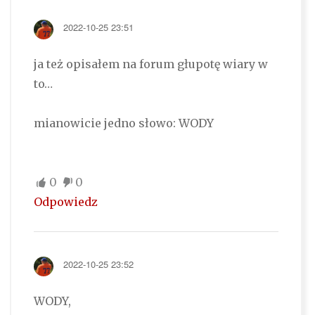
2022-10-25 23:51
ja też opisałem na forum głupotę wiary w
to…
mianowicie jedno słowo: WODY
0
0
Odpowiedz
2022-10-25 23:52
WODY,