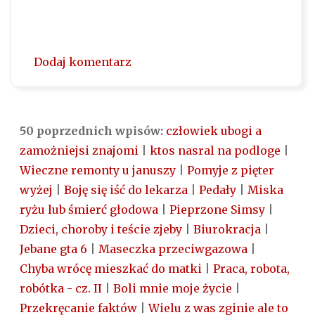
Dodaj komentarz
50 poprzednich wpisów:
człowiek ubogi a
zamożniejsi znajomi
|
ktos nasral na podloge
|
Wieczne remonty u januszy
|
Pomyje z pięter
wyżej
|
Boję się iść do lekarza
|
Pedały
|
Miska
ryżu lub śmierć głodowa
|
Pieprzone Simsy
|
Dzieci, choroby i teście zjeby
|
Biurokracja
|
Jebane gta 6
|
Maseczka przeciwgazowa
|
Chyba wrócę mieszkać do matki
|
Praca, robota,
robótka - cz. II
|
Boli mnie moje życie
|
Przekręcanie faktów
|
Wielu z was zginie ale to