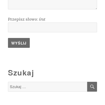
Przepisz słowo:
śrut
Szukaj
SZU
Szukaj: