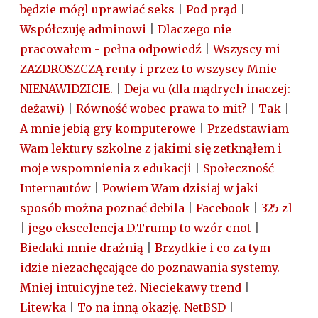
będzie mógl uprawiać seks
|
Pod prąd
|
Współczuję adminowi
|
Dlaczego nie
pracowałem - pełna odpowiedź
|
Wszyscy mi
ZAZDROSZCZĄ renty i przez to wszyscy Mnie
NIENAWIDZICIE.
|
Deja vu (dla mądrych inaczej:
deżawi)
|
Równość wobec prawa to mit?
|
Tak
|
A mnie jebią gry komputerowe
|
Przedstawiam
Wam lektury szkolne z jakimi się zetknąłem i
moje wspomnienia z edukacji
|
Społeczność
Internautów
|
Powiem Wam dzisiaj w jaki
sposób można poznać debila
|
Facebook
|
325 zl
|
jego ekscelencja D.Trump to wzór cnot
|
Biedaki mnie drażnią
|
Brzydkie i co za tym
idzie niezachęcające do poznawania systemy.
Mniej intuicyjne też. Nieciekawy trend
|
Litewka
|
To na inną okazję. NetBSD
|