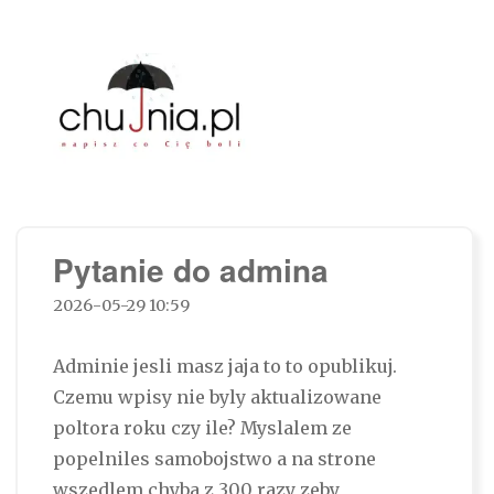
Chujnia.pl – napisz co Cię boli…
Pytanie do admina
2026-05-29 10:59
Adminie jesli masz jaja to to opublikuj.
Czemu wpisy nie byly aktualizowane
poltora roku czy ile? Myslalem ze
popelniles samobojstwo a na strone
wszedlem chyba z 300 razy zeby