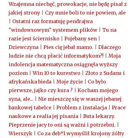
Wzajemna niechęć, prowokacje, nie będę pisał z
jakiej strony
|
Czy mnie boli to nie powiem, ale
|
Ostatni raz formatuję pendrajwa
"windowsowym" systemem plików
|
Tu na
razie jest ściernisko
|
Pojebany sen
|
Dziewczyna
|
Pies cię jebał mamo.
|
Dlaczego
ludzie nie chcą płacić informatykom?!
|
Moja
indolencja matematyczna osiągnęła wyższy
poziom
|
Win 10 to kurestwo
|
Złoto z Sudanu i
afrykańska bieda
|
Moje życie
|
Co było
pierwsze, jajko czy kura ?
|
Kocham mojego
syna, ale...
|
Nie mieszczę się w waszej jebanej
bankowej tabelce
|
Problem z instalacja
|
Prace
naukowe a realia jej pisania
|
Buta lekarzy.
Pieprzenie jacy to oni są ważni i potrzebni.
|
Wierszyk
|
Co za deb*l wymyślił krojony żółty