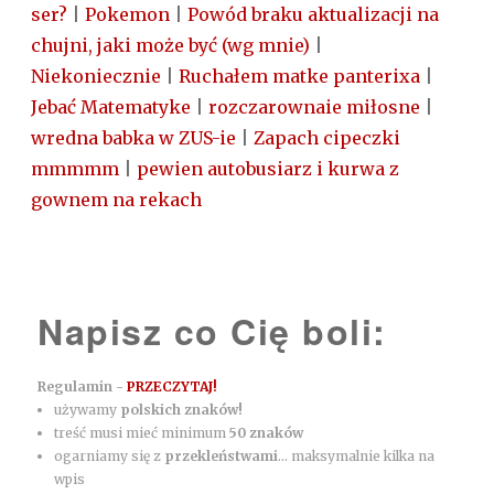
ser?
|
Pokemon
|
Powód braku aktualizacji na
chujni, jaki może być (wg mnie)
|
Niekoniecznie
|
Ruchałem matke panterixa
|
Jebać Matematyke
|
rozczarownaie miłosne
|
wredna babka w ZUS-ie
|
Zapach cipeczki
mmmmm
|
pewien autobusiarz i kurwa z
gownem na rekach
Napisz co Cię boli:
Regulamin -
PRZECZYTAJ!
używamy
polskich znaków!
treść musi mieć minimum
50 znaków
ogarniamy się z
przekleństwami
... maksymalnie kilka na
wpis