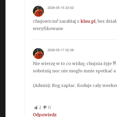
2026-05-15 23:02
chujowiczu! zarabiaj z
kluu.pl
, bez dzi
weryfikowane
2026-05-17 02:38
Nie wierzę w to co widzę, chujnia żyje !!
sobotnią noc nie mogło mnie spotkać 
(Admin): Bog zaplac. Koduje caly weeken
2
0
Odpowiedz