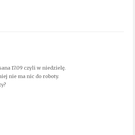
a 17.09 czyli w niedzielę.
ej nie ma nic do roboty.
ty?