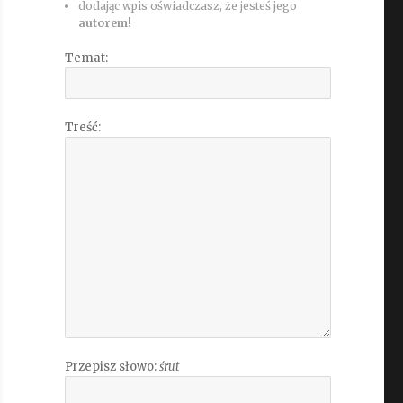
dodając wpis oświadczasz, że jesteś jego
autorem!
Temat:
Treść:
Przepisz słowo:
śrut