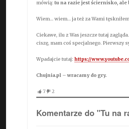
mówią:
tu na razie jest ściernisko, al
Wiem… wiem… ja też za Wami tęskniłem. 
Ciekawe, ilu z Was jeszcze tutaj zagląd
ciszę, mam coś specjalnego. Pierwszy s
Wpadajcie tutaj:
https://www.youtube
Chujnia.pl – wracamy do gry.
7
2
Komentarze do "Tu na ra