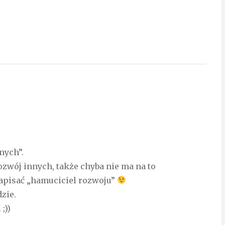
nych”.
zwój innych, także chyba nie ma na to
napisać „hamuciciel rozwoju”
zie.
;))