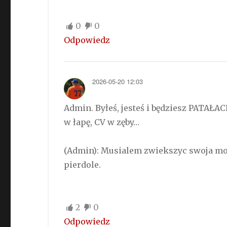
0
0
Odpowiedz
2026-05-20 12:03
Admin. Byłeś, jesteś i będziesz PATAŁAC
w łapę, CV w zęby…
(Admin): Musialem zwiekszyc swoja moc.
pierdole.
2
0
Odpowiedz