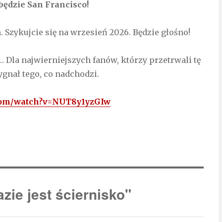
e będzie San Francisco!
Szykujcie się na wrzesień 2026. Będzie głośno!
a… Dla najwierniejszych fanów, którzy przetrwali tę
ygnał tego, co nadchodzi.
.com/watch?v=NUT8y1yzGIw
zie jest ściernisko"