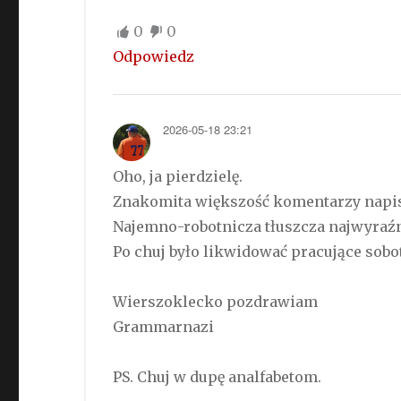
0
0
Odpowiedz
2026-05-18 23:21
Oho, ja pierdzielę.
Znakomita większość komentarzy napisan
Najemno-robotnicza tłuszcza najwyraźni
Po chuj było likwidować pracujące sobo
Wierszoklecko pozdrawiam
Grammarnazi
PS. Chuj w dupę analfabetom.