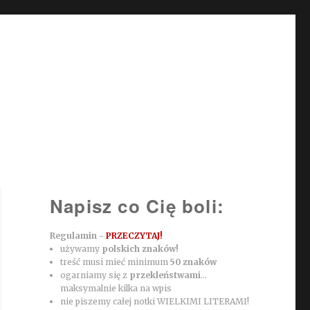
Napisz co Cię boli:
Regulamin -
PRZECZYTAJ!
używamy
polskich znaków!
treść musi mieć minimum
50 znaków
ogarniamy się z
przekleństwami
...
maksymalnie kilka na wpis
nie piszemy całej notki WIELKIMI LITERAMI!