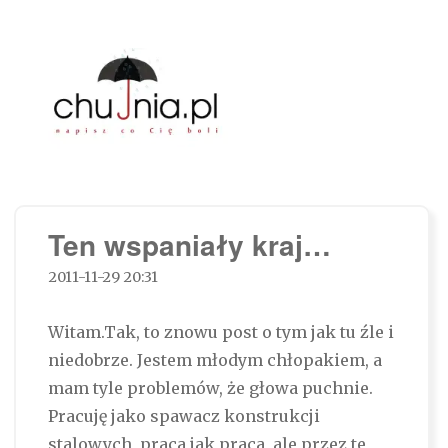
Chujnia.pl – napisz co Cię boli…
Ten wspaniały kraj…
2011-11-29 20:31
Witam.Tak, to znowu post o tym jak tu źle i
niedobrze. Jestem młodym chłopakiem, a
mam tyle problemów, że głowa puchnie.
Pracuję jako spawacz konstrukcji
stalowych, praca jak praca, ale przez te