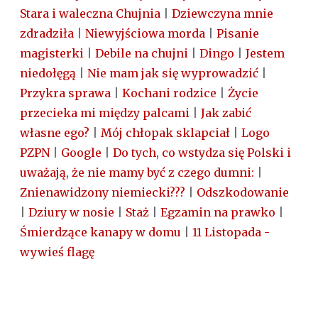
Stara i waleczna Chujnia
|
Dziewczyna mnie
zdradziła
|
Niewyjściowa morda
|
Pisanie
magisterki
|
Debile na chujni
|
Dingo
|
Jestem
niedołęgą
|
Nie mam jak się wyprowadzić
|
Przykra sprawa
|
Kochani rodzice
|
Życie
przecieka mi między palcami
|
Jak zabić
własne ego?
|
Mój chłopak sklapciał
|
Logo
PZPN
|
Google
|
Do tych, co wstydza się Polski i
uważają, że nie mamy być z czego dumni:
|
Znienawidzony niemiecki???
|
Odszkodowanie
|
Dziury w nosie
|
Staż
|
Egzamin na prawko
|
Śmierdzące kanapy w domu
|
11 Listopada -
wywieś flagę