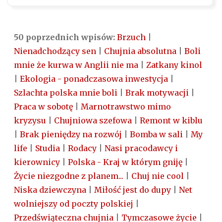
50 poprzednich wpisów:
Brzuch
|
Nienadchodzący sen
|
Chujnia absolutna
|
Boli
mnie że kurwa w Anglii nie ma
|
Zatkany kinol
|
Ekologia - ponadczasowa inwestycja
|
Szlachta polska mnie boli
|
Brak motywacji
|
Praca w sobotę
|
Marnotrawstwo mimo
kryzysu
|
Chujniowa szefowa
|
Remont w kiblu
|
Brak pieniędzy na rozwój
|
Bomba w sali
|
My
life
|
Studia
|
Rodacy
|
Nasi pracodawcy i
kierownicy
|
Polska - Kraj w którym gniję
|
Życie niezgodne z planem...
|
Chuj nie cool
|
Niska dziewczyna
|
Miłość jest do dupy
|
Net
wolniejszy od poczty polskiej
|
Przedświąteczna chujnia
|
Tymczasowe życie
|