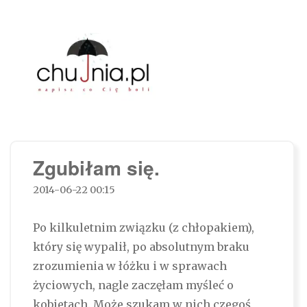
Chujnia.pl – napisz co Cię boli…
Zgubiłam się.
2014-06-22 00:15
Po kilkuletnim związku (z chłopakiem),
który się wypalił, po absolutnym braku
zrozumienia w łóżku i w sprawach
życiowych, nagle zaczęłam myśleć o
kobietach. Może szukam w nich czegoś,