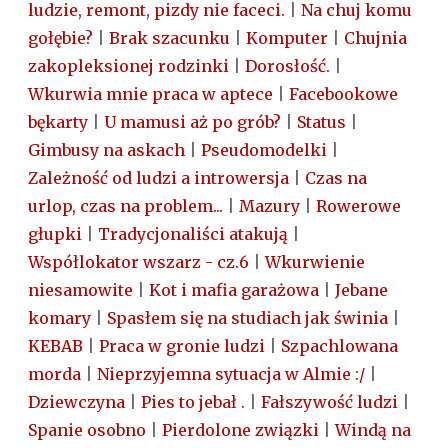
ludzie, remont, pizdy nie faceci.
|
Na chuj komu
gołębie?
|
Brak szacunku
|
Komputer
|
Chujnia
zakopleksionej rodzinki
|
Dorosłość.
|
Wkurwia mnie praca w aptece
|
Facebookowe
bękarty
|
U mamusi aż po grób?
|
Status
|
Gimbusy na askach
|
Pseudomodelki
|
Zależność od ludzi a introwersja
|
Czas na
urlop, czas na problem...
|
Mazury
|
Rowerowe
głupki
|
Tradycjonaliści atakują
|
Współlokator wszarz - cz.6
|
Wkurwienie
niesamowite
|
Kot i mafia garażowa
|
Jebane
komary
|
Spasłem się na studiach jak świnia
|
KEBAB
|
Praca w gronie ludzi
|
Szpachlowana
morda
|
Nieprzyjemna sytuacja w Almie :/
|
Dziewczyna
|
Pies to jebał .
|
Fałszywość ludzi
|
Spanie osobno
|
Pierdolone związki
|
Windą na