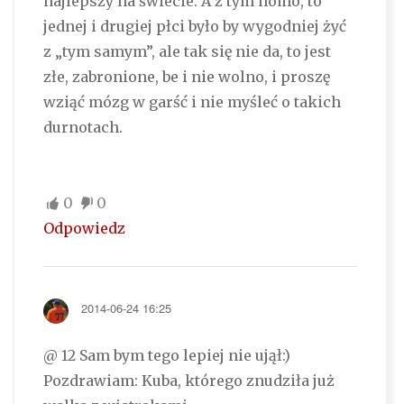
najlepszy na świecie. A z tym homo, to
jednej i drugiej płci było by wygodniej żyć
z „tym samym”, ale tak się nie da, to jest
złe, zabronione, be i nie wolno, i proszę
wziąć mózg w garść i nie myśleć o takich
durnotach.
0
0
Odpowiedz
2014-06-24 16:25
@ 12 Sam bym tego lepiej nie ujął:)
Pozdrawiam: Kuba, którego znudziła już