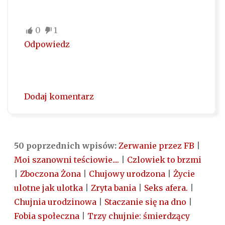
0
1
Odpowiedz
Dodaj komentarz
50 poprzednich wpisów:
Zerwanie przez FB
|
Moi szanowni teściowie....
|
Czlowiek to brzmi
|
Zboczona Żona
|
Chujowy urodzona
|
Życie
ulotne jak ulotka
|
Zryta bania
|
Seks afera.
|
Chujnia urodzinowa
|
Staczanie się na dno
|
Fobia społeczna
|
Trzy chujnie: śmierdzący