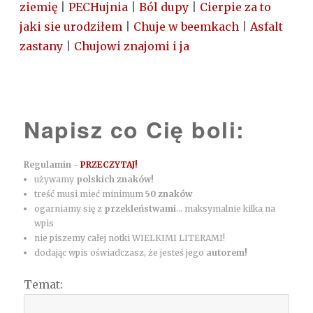
ziemię
|
PECHujnia
|
Ból dupy
|
Cierpie za to
jaki sie urodziłem
|
Chuje w beemkach
|
Asfalt
zastany
|
Chujowi znajomi i ja
Napisz co Cię boli:
Regulamin -
PRZECZYTAJ!
używamy
polskich znaków!
treść musi mieć minimum
50 znaków
ogarniamy się z
przekleństwami
... maksymalnie kilka na
wpis
nie piszemy całej notki WIELKIMI LITERAMI!
dodając wpis oświadczasz, że jesteś jego
autorem!
Temat: