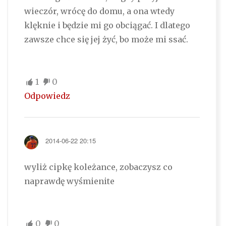
wieczór, wrócę do domu, a ona wtedy
klęknie i będzie mi go obciągać. I dlatego
zawsze chce się jej żyć, bo może mi ssać.
1
0
Odpowiedz
2014-06-22 20:15
wyliż cipkę koleżance, zobaczysz co
naprawdę wyśmienite
0
0