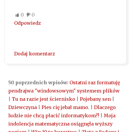
0
0
Odpowiedz
Dodaj komentarz
50 poprzednich wpisów:
Ostatni raz formatuję
pendrajwa "windowsowym" systemem plików
|
Tu na razie jest ściernisko
|
Pojebany sen
|
Dziewczyna
|
Pies cię jebał mamo.
|
Dlaczego
ludzie nie chcą płacić informatykom?!
|
Moja
indolencja matematyczna osiągnęła wyższy