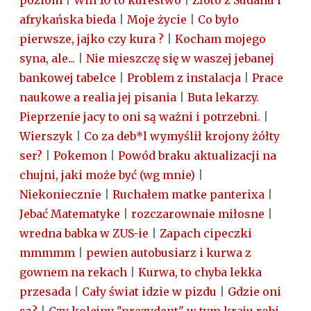
poziom
|
Win 10 to kurestwo
|
Złoto z Sudanu i
afrykańska bieda
|
Moje życie
|
Co było
pierwsze, jajko czy kura ?
|
Kocham mojego
syna, ale...
|
Nie mieszczę się w waszej jebanej
bankowej tabelce
|
Problem z instalacja
|
Prace
naukowe a realia jej pisania
|
Buta lekarzy.
Pieprzenie jacy to oni są ważni i potrzebni.
|
Wierszyk
|
Co za deb*l wymyślił krojony żółty
ser?
|
Pokemon
|
Powód braku aktualizacji na
chujni, jaki może być (wg mnie)
|
Niekoniecznie
|
Ruchałem matke panterixa
|
Jebać Matematyke
|
rozczarownaie miłosne
|
wredna babka w ZUS-ie
|
Zapach cipeczki
mmmmm
|
pewien autobusiarz i kurwa z
gownem na rekach
|
Kurwa, to chyba lekka
przesada
|
Cały świat idzie w pizdu
|
Gdzie oni