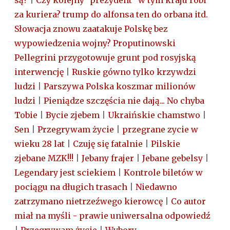
są?
|
Czy kolejny "prezydent" w tym kraju robi
za kuriera? trump do alfonsa ten do orbana itd.
Słowacja znowu zaatakuje Polskę bez
wypowiedzenia wojny? Proputinowski
Pellegrini przygotowuje grunt pod rosyjską
interwencję
|
Ruskie gówno tylko krzywdzi
ludzi
|
Parszywa Polska koszmar milionów
ludzi
|
Pieniądze szczęścia nie dają... No chyba
Tobie
|
Bycie zjebem
|
Ukraińskie chamstwo
|
Sen
|
Przegrywam życie
|
przegrane zycie w
wieku 28 lat
|
Czuję się fatalnie
|
Pilskie
zjebane MZK!!!
|
Jebany frajer
|
Jebane gebelsy
|
Legendary jest sciekiem
|
Kontrole biletów w
pociągu na długich trasach
|
Niedawno
zatrzymano nietrzeźwego kierowcę
|
Co autor
miał na myśli - prawie uniwersalna odpowiedź