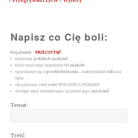
|
Przegrywam życie
|
Wybory
Napisz co Cię boli:
Regulamin -
PRZECZYTAJ!
używamy
polskich znaków!
treść musi mieć minimum
50 znaków
ogarniamy się z
przekleństwami
... maksymalnie kilka na
wpis
nie piszemy całej notki WIELKIMI LITERAMI!
dodając wpis oświadczasz, że jesteś jego
autorem!
Temat:
Treść: