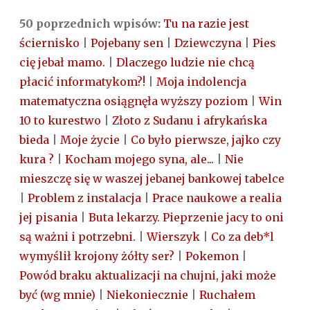
50 poprzednich wpisów:
Tu na razie jest
ściernisko
|
Pojebany sen
|
Dziewczyna
|
Pies
cię jebał mamo.
|
Dlaczego ludzie nie chcą
płacić informatykom?!
|
Moja indolencja
matematyczna osiągnęła wyższy poziom
|
Win
10 to kurestwo
|
Złoto z Sudanu i afrykańska
bieda
|
Moje życie
|
Co było pierwsze, jajko czy
kura ?
|
Kocham mojego syna, ale...
|
Nie
mieszczę się w waszej jebanej bankowej tabelce
|
Problem z instalacja
|
Prace naukowe a realia
jej pisania
|
Buta lekarzy. Pieprzenie jacy to oni
są ważni i potrzebni.
|
Wierszyk
|
Co za deb*l
wymyślił krojony żółty ser?
|
Pokemon
|
Powód braku aktualizacji na chujni, jaki może
być (wg mnie)
|
Niekoniecznie
|
Ruchałem