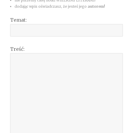
nie piszemy całej notki WIELKIMI LITERAMI!
dodając wpis oświadczasz, że jesteś jego
autorem!
Temat:
Treść: