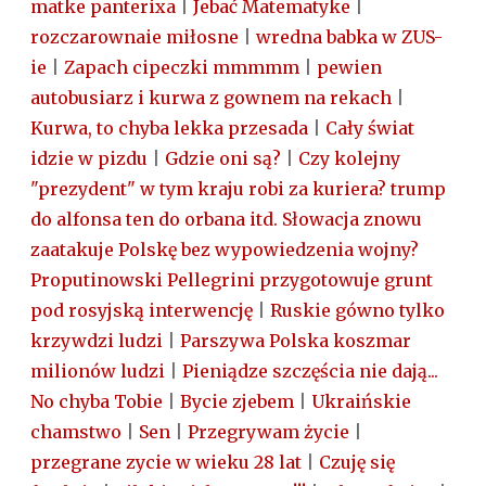
matke panterixa
|
Jebać Matematyke
|
rozczarownaie miłosne
|
wredna babka w ZUS-
ie
|
Zapach cipeczki mmmmm
|
pewien
autobusiarz i kurwa z gownem na rekach
|
Kurwa, to chyba lekka przesada
|
Cały świat
idzie w pizdu
|
Gdzie oni są?
|
Czy kolejny
"prezydent" w tym kraju robi za kuriera? trump
do alfonsa ten do orbana itd. Słowacja znowu
zaatakuje Polskę bez wypowiedzenia wojny?
Proputinowski Pellegrini przygotowuje grunt
pod rosyjską interwencję
|
Ruskie gówno tylko
krzywdzi ludzi
|
Parszywa Polska koszmar
milionów ludzi
|
Pieniądze szczęścia nie dają...
No chyba Tobie
|
Bycie zjebem
|
Ukraińskie
chamstwo
|
Sen
|
Przegrywam życie
|
przegrane zycie w wieku 28 lat
|
Czuję się