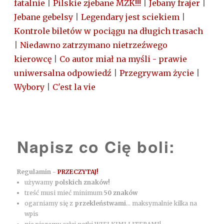
fatalnie
|
Pilskie zjebane MZK!!!
|
Jebany frajer
|
Jebane gebelsy
|
Legendary jest sciekiem
|
Kontrole biletów w pociągu na długich trasach
|
Niedawno zatrzymano nietrzeźwego
kierowcę
|
Co autor miał na myśli - prawie
uniwersalna odpowiedź
|
Przegrywam życie
|
Wybory
|
C'est la vie
Napisz co Cię boli:
Regulamin -
PRZECZYTAJ!
używamy
polskich znaków!
treść musi mieć minimum
50 znaków
ogarniamy się z
przekleństwami
... maksymalnie kilka na
wpis