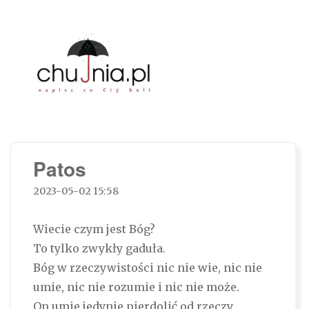
Chujnia.pl – napisz co Cię boli…
Patos
2023-05-02 15:58
Wiecie czym jest Bóg?
To tylko zwykły gaduła.
Bóg w rzeczywistości nic nie wie, nic nie
umie, nic nie rozumie i nic nie może.
On umie jedynie pierdolić od rzeczy.