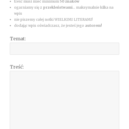
treść musi mieć minimum
50 znaków
ogarniamy się z
przekleństwami
... maksymalnie kilka na
wpis
nie piszemy całej notki WIELKIMI LITERAMI!
dodając wpis oświadczasz, że jesteś jego
autorem!
Temat:
Treść: