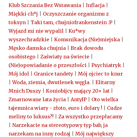
Klub Szczania Bez Wstawania
|
Inflacja
|
Miękki ch*j
|
Oczyszczanie organizmu z
toksyn
|
Taki tam, chujniofrankenstein :P
|
Wyjazd mi nie wypalil
|
Ku*wy
wyszechradzkie
|
Komunikacja (Nie)miejska
|
Męsko damska chujnia
|
Brak dowodu
osobistego
|
Zaświaty na świecie
|
(Nie)opowiadanie o przeszłości
|
Psychiatryk
|
Mój idol
|
Granice tandety
|
Mój ojciec to knur
|
Woda, ziemia, dwutlenek węgla.
|
Elitarny
Mnich Duszy
|
Koniobijcy mający 20+ lat
|
Zmarnowane lata życia
|
AntyIP
|
Oto wielka
tajemnica wiary - złoto, euro i dolary !
|
Cudze
meliny to luksus?!
|
Za wszystko przepłacamy
|
Narzekacie na stereotypowy typ bab, ja
narzekam na inny rodzaj
|
Mój największy