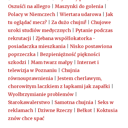
Oszuśći na allegro
|
Maszynki do golenia
|
Polacy w Niemczech
|
Wiertara udarowa
|
Jak
tu oglądać mecz?
|
Za dużo chujni!
|
Chujowe
uroki studiów medycznych
|
Pytanie podczas
rekrutacji
|
Zjebana współlokatorka -
posiadaczka mieszkania
|
Nisko postawiona
poprzeczka
|
Bezpieniężność piękności
szkodzi
|
Mam twarz małpy
|
Internet i
telewizja w Poznaniu
|
Chujnia
równouprawnienia
|
Jestem cherlawym,
chorowitym laczkiem z łapkami jak zapałki
|
Wyolbrzymianie problemów
|
Starokawalerstwo
|
Samotna chujnia
|
Seks w
reklamach
|
Dziwne Rzeczy
|
Bełkot
|
Koktusia
znów chce spać