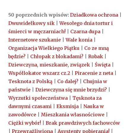
50 poprzednich wpisów:
Dziadkowa ochrona
|
Dwuwidełkowy sik
|
Wesołego dnia tortur i
śmierci w męczarniach!
|
Czarna dupa
|
Internetowe szukanie
|
Wale konia
|
Organizacja Wielkiego Piątku
|
Co ze mną
będzie?
|
Chłopak z blokadami?
|
Robak
|
Dziewczyna, mieszkanie, związek
|
Święta
|
Współlokator wszarz cz.2
|
Piracenie z neta
|
Tesknota z Polską
|
Co dalej?
|
Chujnia w
państwie
|
Dziewczyna się mnie brzydzi?
|
Wyrzutki społeczeństwa
|
Tęsknota za
dawnymi czasami
|
Eksmisja
|
Nauka w
zawodówce
|
Mieszkania własnościowe
|
Ciężki wybór!
|
Brak prawdziwych fachowców
|
Przewrażliwiona
|
Asystenty pobierania!
|