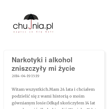
Chujnia.pl – napisz co Cię boli…
Narkotyki i alkohol
zniszczyły mi życie
2014-04-19 15:19
Witam wszystkich.Mam 24 lata i chciałem
podzielić się z wami historią o moim
gównianym losie.Odkąd skończyłem 14 lat