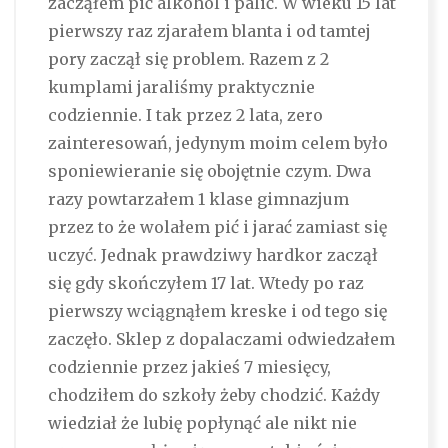
zacząłem pić alkohol i palić. W wieku 15 lat
pierwszy raz zjarałem blanta i od tamtej
pory zaczął się problem. Razem z 2
kumplami jaraliśmy praktycznie
codziennie. I tak przez 2 lata, zero
zainteresowań, jedynym moim celem było
sponiewieranie się obojętnie czym. Dwa
razy powtarzałem 1 klase gimnazjum
przez to że wolałem pić i jarać zamiast się
uczyć. Jednak prawdziwy hardkor zaczął
się gdy skończyłem 17 lat. Wtedy po raz
pierwszy wciągnąłem kreske i od tego się
zaczęło. Sklep z dopalaczami odwiedzałem
codziennie przez jakieś 7 miesięcy,
chodziłem do szkoły żeby chodzić. Każdy
wiedział że lubię popłynąć ale nikt nie