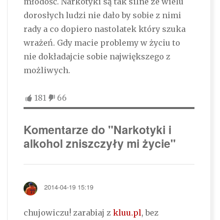
młodość. Narkotyki są tak silne że wielu
dorosłych ludzi nie dało by sobie z nimi
rady a co dopiero nastolatek który szuka
wrażeń. Gdy macie problemy w życiu to
nie dokładajcie sobie największego z
możliwych.
181
66
Komentarze do "Narkotyki i
alkohol zniszczyły mi życie"
2014-04-19 15:19
chujowiczu! zarabiaj z
kluu.pl
, bez