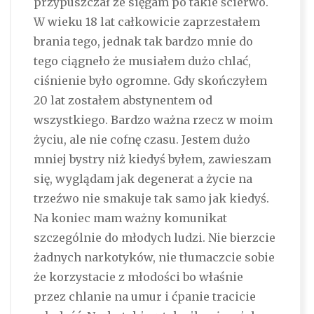
przypuszczał że sięgam po takie ścierwo.
W wieku 18 lat całkowicie zaprzestałem
brania tego, jednak tak bardzo mnie do
tego ciągneło że musiałem dużo chlać,
ciśnienie było ogromne. Gdy skończyłem
20 lat zostałem abstynentem od
wszystkiego. Bardzo ważna rzecz w moim
życiu, ale nie cofnę czasu. Jestem dużo
mniej bystry niż kiedyś byłem, zawieszam
się, wyglądam jak degenerat a życie na
trzeźwo nie smakuje tak samo jak kiedyś.
Na koniec mam ważny komunikat
szczególnie do młodych ludzi. Nie bierzcie
żadnych narkotyków, nie tłumaczcie sobie
że korzystacie z młodości bo właśnie
przez chlanie na umur i ćpanie tracicie