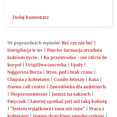
Dodaj komentarz
50 poprzednich wpisów:
Być czy nie być
|
Inwigilacja w wc
|
Psycho-farmacja utrudnia
ludziom życie...
|
Ku przestrodze - nie idźcie do
korpo!
|
Uciążliwa tancerka
|
Upały
|
Najgorsza Burza
|
Stres, pęd i brak czasu
|
Chujnia z kobietami
|
Combo fetyszy
|
Kasa
|
Znowu call center
|
Zawodówka dla ambitnych
|
Nieporozumienie
|
Janusz na saksach
|
Patyczak
|
Łatwiej spotkać yeti niż taką kobietę
|
"Jestem wyjątkowa i inna niż inne"
|
Praca z
kobietami
|
Jestem dzieckiem nieudaczników
|