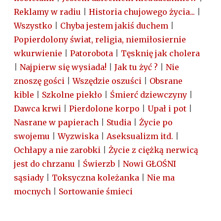
Reklamy w radiu
|
Historia chujowego życia...
|
Wszystko
|
Chyba jestem jakiś duchem
|
Popierdolony świat, religia, niemiłosiernie
wkurwienie
|
Patorobota
|
Tęsknię jak cholera
|
Najpierw się wysiada!
|
Jak tu żyć ?
|
Nie
znoszę gości
|
Wszędzie oszuści
|
Obsrane
kible
|
Szkolne piekło
|
Śmierć dziewczyny
|
Dawca krwi
|
Pierdolone korpo
|
Upał i pot
|
Nasrane w papierach
|
Studia
|
Życie po
swojemu
|
Wyzwiska
|
Aseksualizm itd.
|
Ochłapy a nie zarobki
|
Życie z ciężką nerwicą
jest do chrzanu
|
Świerzb
|
Nowi GŁOŚNI
sąsiady
|
Toksyczna koleżanka
|
Nie ma
mocnych
|
Sortowanie śmieci