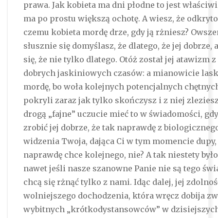
prawa. Jak kobieta ma dni płodne to jest właściwi
ma po prostu większą ochotę. A wiesz, że odkryt
czemu kobieta mordę drze, gdy ją rżniesz? Owsze
słusznie się domyślasz, że dlatego, że jej dobrze, 
się, że nie tylko dlatego. Otóż został jej atawizm
dobrych jaskiniowych czasów: a mianowicie lask
mordę, bo woła kolejnych potencjalnych chętnych,
pokryli zaraz jak tylko skończysz i z niej zlezies
drogą „fajne” uczucie mieć to w świadomości, gdy
zrobić jej dobrze, że tak naprawdę z biologiczne
widzenia Twoja, dająca Ci w tym momencie dupy, 
naprawdę chce kolejnego, nie? A tak niestety było
nawet jeśli nasze szanowne Panie nie są tego św
chcą się rżnąć tylko z nami. Idąc dalej, jej zdolnoś
wolniejszego dochodzenia, która wręcz dobija zw
wybitnych „krótkodystansowców” w dzisiejszych