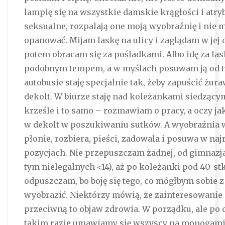
lampię się na wszystkie damskie krągłości i atry
seksualne, rozpalają one moją wyobraźnię i nie 
opanować. Mijam laskę na ulicy i zaglądam w jej d
potem obracam się za pośladkami. Albo idę za la
podobnym tempem, a w myślach posuwam ją od t
autobusie staję specjalnie tak, żeby zapuścić żur
dekolt. W biurze staję nad koleżankami siedzący
krześle i to samo – rozmawiam o pracy, a oczy jak
w dekolt w poszukiwaniu sutków. A wyobraźnia 
płonie, rozbiera, pieści, zadowala i posuwa w na
pozycjach. Nie przepuszczam żadnej, od gimnazja
tym nielegalnych <14), aż po koleżanki pod 40-st
odpuszczam, bo boję się tego, co mógłbym sobie z
wyobrazić. Niektórzy mówią, że zainteresowanie 
przeciwną to objaw zdrowia. W porządku, ale po
takim razie umawiamy się wszyscy na monogami