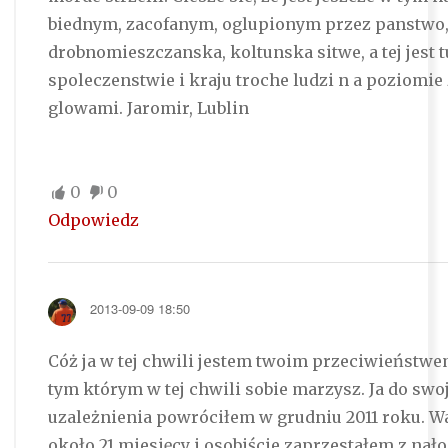
biednym, zacofanym, oglupionym przez panstwo, 
drobnomieszczanska, koltunska sitwe, a tej jest t
spoleczenstwie i kraju troche ludzi n a poziomi
glowami. Jaromir, Lublin
0
0
Odpowiedz
2013-09-09 18:50
Cóż ja w tej chwili jestem twoim przeciwieństwem
tym którym w tej chwili sobie marzysz. Ja do swo
uzależnienia powróciłem w grudniu 2011 roku. W
około 21 miesięcy i osobiście zaprzestałem z nał