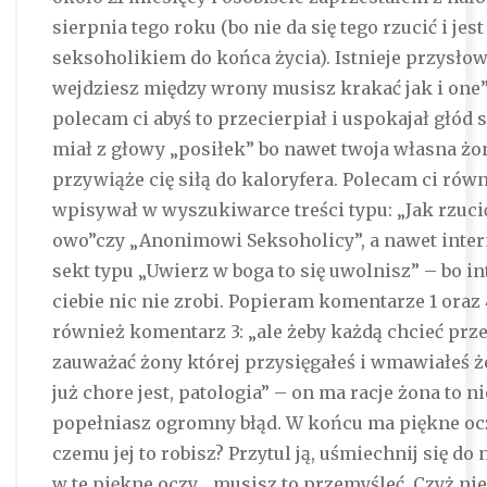
sierpnia tego roku (bo nie da się tego rzucić i jest
seksoholikiem do końca życia). Istnieje przysłowi
wejdziesz między wrony musisz krakać jak i one
polecam ci abyś to przecierpiał i uspokajał głód 
miał z głowy „posiłek” bo nawet twoja własna żo
przywiąże cię siłą do kaloryfera. Polecam ci równ
wpisywał w wyszukiwarce treści typu: „Jak rzucić
owo”czy „Anonimowi Seksoholicy”, a nawet inte
sekt typu „Uwierz w boga to się uwolnisz” – bo in
ciebie nic nie zrobi. Popieram komentarze 1 oraz
również komentarz 3: „ale żeby każdą chcieć prze
zauważać żony której przysięgałeś i wmawiałeś ż
już chore jest, patologia” – on ma racje żona to n
popełniasz ogromny błąd. W końcu ma piękne oc
czemu jej to robisz? Przytul ją, uśmiechnij się do 
w te piękne oczy… musisz to przemyśleć. Czyż nie