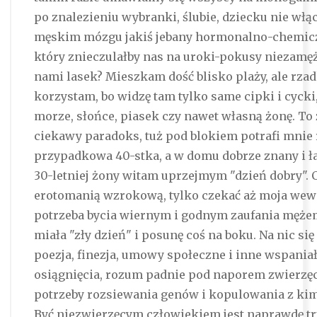
po znalezieniu wybranki, ślubie, dziecku nie włąc
męskim mózgu jakiś jebany hormonalno-chemicz
który znieczulałby nas na uroki-pokusy niezamę
nami lasek? Mieszkam dość blisko plaży, ale rzad
korzystam, bo widzę tam tylko same cipki i cycki,
morze, słońce, piasek czy nawet własną żonę. To 
ciekawy paradoks, tuż pod blokiem potrafi mnie 
przypadkowa 40-stka, a w domu dobrze znany i ł
30-letniej żony witam uprzejmym "dzień dobry". C
erotomanią wzrokową, tylko czekać aż moja wew
potrzeba bycia wiernym i godnym zaufania męże
miała "zły dzień" i posunę coś na boku. Na nic si
poezja, finezja, umowy społeczne i inne wspaniał
osiągnięcia, rozum padnie pod naporem zwierzęce
potrzeby rozsiewania genów i kopulowania z ki
Być niezwierzęcym człowiekiem jest naprawdę tru