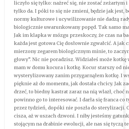
liczyło się tylko: nażreć się, nie zostać zeżartym i 
tylko da. I póki to się nie zmieni, będzie jak jest, 
normy kulturowe i ucywilizowanie nie dadzą rad
biologicznie uwarunkowany popęd. Tak samo maj
Jak im klapka w mózgu przeskoczy, że czas na ba
każda jest gotowa Cię dosłownie zgwałcić. A jak 
mierzony zegarem biologicznym minie, to zaczyna
głowy”. Nic nie poradzisz. Widziałeś może kotkę w
mam w domu kocura i kotkę. Kocur starszy od niej
wysterylizowany zanim przygarnąłem kotkę. I ws
pięknie aż do momentu, jak dostała chcicy. Jak za
drzeć, to biedny kastrat zaraz na nią wlazł, choć n
powinno go to interesować. I darła się franca co 
przez tydzień, dopóki nie poszła do sterylizacji. 
cisza, aż w uszach dzwoni. I niby jesteśmy gatun
stojącym na drabinie ewolucji, ale nas się tyczą t