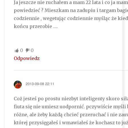
Ja jeszcze nie ruchałem a mam 22 lata i co ja ma
powiedzieć ? Mieszkam na zadupiu i targam bagi
codziennie , wegetując codziennie myśląc że kied
końcu przerobie ….
0
0
Odpowiedz
2013-09-08 22:11
Coż jesteś po prostu niezbyt inteligenty skoro si
fiuta się nie umiesz uodpornić. pczywiście myśli
różne, ale żeby każdą chcieć przeruchać i nie za
której przysięgałeś i wmawiałeś że kochasz to już