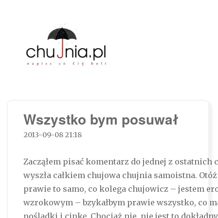
Chujnia.pl – napisz co Cię boli…
Wszystko bym posuwał
2013-09-08 21:18
Zacząłem pisać komentarz do jednej z ostatnich c
wyszła całkiem chujowa chujnia samoistna. Otó
prawie to samo, co kolega chujowicz – jestem 
wzrokowym – bzykałbym prawie wszystko, co ma
pośladki i cipkę. Chociaż nie, nie jest to dokładn