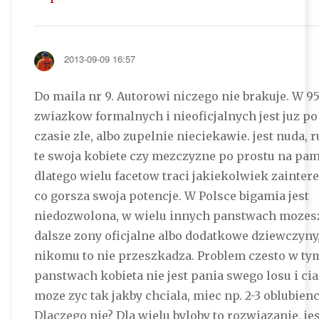
2013-09-09 16:57
Do maila nr 9. Autorowi niczego nie brakuje. W 9
zwiazkow formalnych i nieoficjalnych jest juz p
czasie zle, albo zupelnie nieciekawie. jest nuda, 
te swoja kobiete czy mezczyzne po prostu na pam
dlatego wielu facetow traci jakiekolwiek zainter
co gorsza swoja potencje. W Polsce bigamia jest
niedozwolona, w wielu innych panstwach mozes
dalsze zony oficjalne albo dodatkowe dziewczyny
nikomu to nie przeszkadza. Problem czesto w tym
panstwach kobieta nie jest pania swego losu i cial
moze zyc tak jakby chciala, miec np. 2-3 oblubien
Dlaczego nie? Dla wielu byloby to rozwiazanie, jes