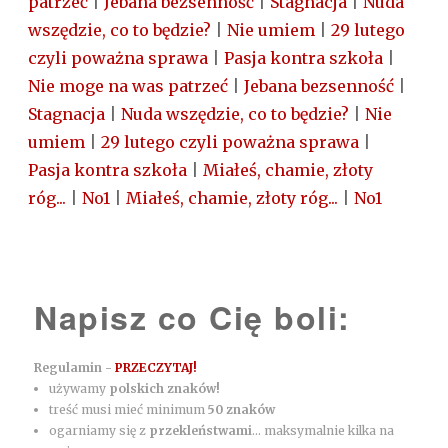
patrzeć
|
Jebana bezsenność
|
Stagnacja
|
Nuda
wszędzie, co to będzie?
|
Nie umiem
|
29 lutego
czyli poważna sprawa
|
Pasja kontra szkoła
|
Nie moge na was patrzeć
|
Jebana bezsenność
|
Stagnacja
|
Nuda wszędzie, co to będzie?
|
Nie
umiem
|
29 lutego czyli poważna sprawa
|
Pasja kontra szkoła
|
Miałeś, chamie, złoty
róg...
|
No1
|
Miałeś, chamie, złoty róg...
|
No1
Napisz co Cię boli:
Regulamin -
PRZECZYTAJ!
używamy
polskich znaków!
treść musi mieć minimum
50 znaków
ogarniamy się z
przekleństwami
... maksymalnie kilka na