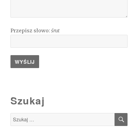
Przepisz słowo:
śrut
Szukaj
SZU
Szukaj: