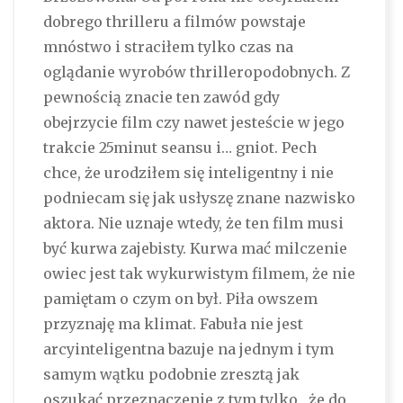
dobrego thrilleru a filmów powstaje
mnóstwo i straciłem tylko czas na
oglądanie wyrobów thrilleropodobnych. Z
pewnością znacie ten zawód gdy
obejrzycie film czy nawet jesteście w jego
trakcie 25minut seansu i… gniot. Pech
chce, że urodziłem się inteligentny i nie
podniecam się jak usłyszę znane nazwisko
aktora. Nie uznaje wtedy, że ten film musi
być kurwa zajebisty. Kurwa mać milczenie
owiec jest tak wykurwistym filmem, że nie
pamiętam o czym on był. Piła owszem
przyznaję ma klimat. Fabuła nie jest
arcyinteligentna bazuje na jednym i tym
samym wątku podobnie zresztą jak
oszukać przeznaczenie z tym tylko , że do