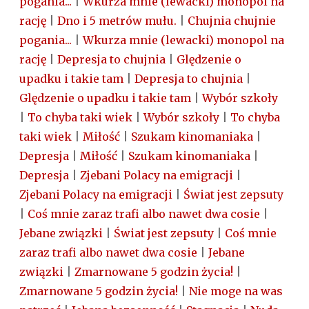
pogania...
|
Wkurza mnie (lewacki) monopol na
rację
|
Dno i 5 metrów mułu.
|
Chujnia chujnie
pogania...
|
Wkurza mnie (lewacki) monopol na
rację
|
Depresja to chujnia
|
Ględzenie o
upadku i takie tam
|
Depresja to chujnia
|
Ględzenie o upadku i takie tam
|
Wybór szkoły
|
To chyba taki wiek
|
Wybór szkoły
|
To chyba
taki wiek
|
Miłość
|
Szukam kinomaniaka
|
Depresja
|
Miłość
|
Szukam kinomaniaka
|
Depresja
|
Zjebani Polacy na emigracji
|
Zjebani Polacy na emigracji
|
Świat jest zepsuty
|
Coś mnie zaraz trafi albo nawet dwa cosie
|
Jebane związki
|
Świat jest zepsuty
|
Coś mnie
zaraz trafi albo nawet dwa cosie
|
Jebane
związki
|
Zmarnowane 5 godzin życia!
|
Zmarnowane 5 godzin życia!
|
Nie moge na was